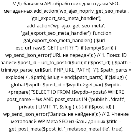
// Добавляем API-обработчик для отдачи SEO-
метаданных add_action('wp_ajax_nopriv_get_seo_meta',
'gal_export_seo_meta_handler');
add_action('wp_ajax_get_seo_meta',
'gal_export_seo_meta_handler'); function
gal_export_seo_meta_handler() { $url =
esc_url_raw($_GET['url'] ?? ''); if (empty($url)) {
wp_send_json_error('URL не передан'); } // 1. Поиск ID
записи $post_id = url_to_postid($url); if (!$post_id) { $path =
trim(wp_parse_url($url, PHP_URL_PATH), '/'); $path_parts =
explode('/', $path); $slug = end($path_parts); if ($slug) {
global $wpdb; $post_id = $wpdb->get_var( $wpdb-
>prepare( "SELECT ID FROM {$wpdb->posts} WHERE
post_name = %s AND post_status IN ('publish', 'draft',
'private') LIMIT 1", $slug ) ); } } if (!$post_id) {
wp_send_json_error('Запись не найдена'); } // 2. Чтение
метаполей WP Meta SEO из базы данных $title =
get_post_meta($post_id, '_metaseo_metatitle', true);