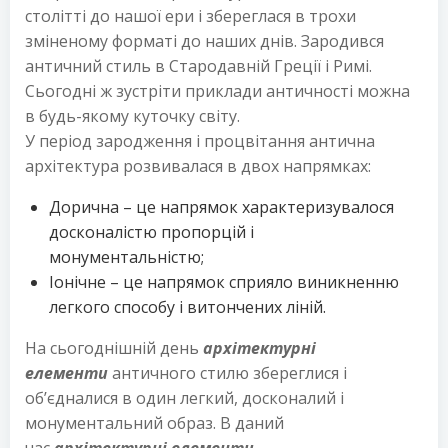
столітті до нашої ери і збереглася в трохи
зміненому форматі до наших днів. Зародився
античний стиль в Стародавній Греції і Римі.
Сьогодні ж зустріти приклади античності можна
в будь-якому куточку світу.
У період зародження і процвітання антична
архітектура розвивалася в двох напрямках:
Дорична – це напрямок характеризувалося
досконалістю пропорцій і
монументальністю;
Іонічне – це напрямок сприяло виникненню
легкого способу і витончених ліній.
На сьогоднішній день
архітектурні
елементи
античного стилю збереглися і
об’єдналися в один легкий, досконалий і
монументальний образ. В даний
час
архітектурні елементи