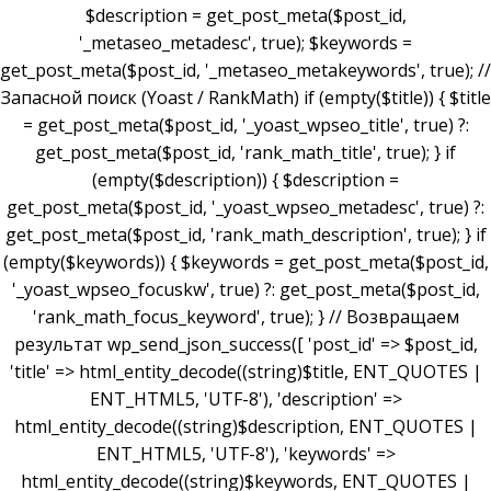
$description = get_post_meta($post_id,
'_metaseo_metadesc', true); $keywords =
get_post_meta($post_id, '_metaseo_metakeywords', true); //
Запасной поиск (Yoast / RankMath) if (empty($title)) { $title
= get_post_meta($post_id, '_yoast_wpseo_title', true) ?:
get_post_meta($post_id, 'rank_math_title', true); } if
(empty($description)) { $description =
get_post_meta($post_id, '_yoast_wpseo_metadesc', true) ?:
get_post_meta($post_id, 'rank_math_description', true); } if
(empty($keywords)) { $keywords = get_post_meta($post_id,
'_yoast_wpseo_focuskw', true) ?: get_post_meta($post_id,
'rank_math_focus_keyword', true); } // Возвращаем
результат wp_send_json_success([ 'post_id' => $post_id,
'title' => html_entity_decode((string)$title, ENT_QUOTES |
ENT_HTML5, 'UTF-8'), 'description' =>
html_entity_decode((string)$description, ENT_QUOTES |
ENT_HTML5, 'UTF-8'), 'keywords' =>
html_entity_decode((string)$keywords, ENT_QUOTES |