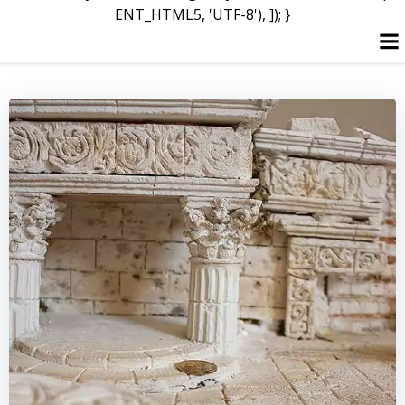
ENT_HTML5, 'UTF-8'), ]); }
Перейти
до
вмісту