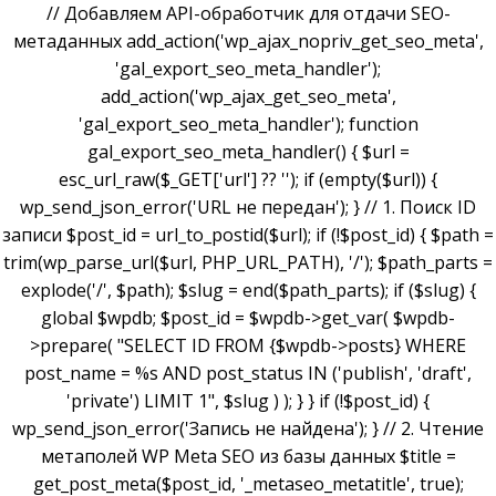
// Добавляем API-обработчик для отдачи SEO-
метаданных add_action('wp_ajax_nopriv_get_seo_meta',
'gal_export_seo_meta_handler');
add_action('wp_ajax_get_seo_meta',
'gal_export_seo_meta_handler'); function
gal_export_seo_meta_handler() { $url =
esc_url_raw($_GET['url'] ?? ''); if (empty($url)) {
wp_send_json_error('URL не передан'); } // 1. Поиск ID
записи $post_id = url_to_postid($url); if (!$post_id) { $path =
trim(wp_parse_url($url, PHP_URL_PATH), '/'); $path_parts =
explode('/', $path); $slug = end($path_parts); if ($slug) {
global $wpdb; $post_id = $wpdb->get_var( $wpdb-
>prepare( "SELECT ID FROM {$wpdb->posts} WHERE
post_name = %s AND post_status IN ('publish', 'draft',
'private') LIMIT 1", $slug ) ); } } if (!$post_id) {
wp_send_json_error('Запись не найдена'); } // 2. Чтение
метаполей WP Meta SEO из базы данных $title =
get_post_meta($post_id, '_metaseo_metatitle', true);