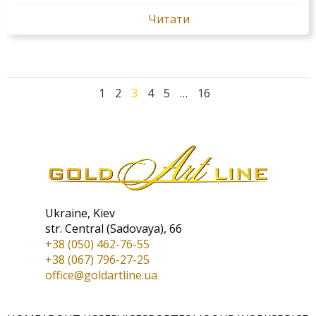
Читати
Posts
Page
Page
Page
Page
Page
Page
1
2
3
4
5
…
16
Navigat
Ukraine, Kiev
str. Central (Sadovaya), 66
+38 (050) 462-76-55
+38 (067) 796-27-25
office@goldartline.ua