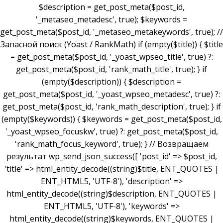
$description = get_post_meta($post_id,
'_metaseo_metadesc', true); $keywords =
get_post_meta($post_id, '_metaseo_metakeywords', true); //
Запасной поиск (Yoast / RankMath) if (empty($title)) { $title
= get_post_meta($post_id, '_yoast_wpseo_title', true) ?:
get_post_meta($post_id, 'rank_math_title', true); } if
(empty($description)) { $description =
get_post_meta($post_id, '_yoast_wpseo_metadesc', true) ?:
get_post_meta($post_id, 'rank_math_description', true); } if
(empty($keywords)) { $keywords = get_post_meta($post_id,
'_yoast_wpseo_focuskw', true) ?: get_post_meta($post_id,
'rank_math_focus_keyword', true); } // Возвращаем
результат wp_send_json_success([ 'post_id' => $post_id,
'title' => html_entity_decode((string)$title, ENT_QUOTES |
ENT_HTML5, 'UTF-8'), 'description' =>
html_entity_decode((string)$description, ENT_QUOTES |
ENT_HTML5, 'UTF-8'), 'keywords' =>
html_entity_decode((string)$keywords, ENT_QUOTES |