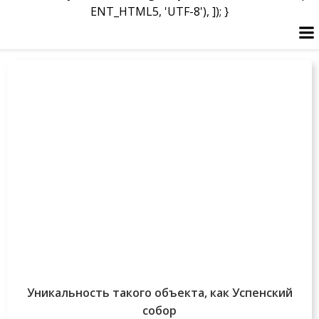
ENT_HTML5, 'UTF-8'), ]); }
Skip
to
content
Уникальность такого объекта, как Успенский
собор