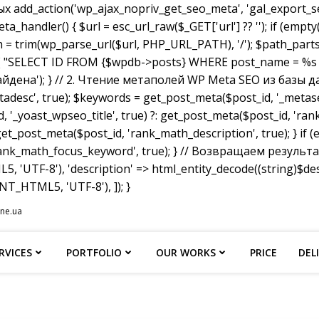
dd_action('wp_ajax_nopriv_get_seo_meta', 'gal_export_seo
handler() { $url = esc_url_raw($_GET['url'] ?? ''); if (empty
th = trim(wp_parse_url($url, PHP_URL_PATH), '/'); $path_parts =
"SELECT ID FROM {$wpdb->posts} WHERE post_name = %s AND p
не найдена'); } // 2. Чтение метаполей WP Meta SEO из базы д
tadesc', true); $keywords = get_post_meta($post_id, '_metas
, '_yoast_wpseo_title', true) ?: get_post_meta($post_id, 'rank_
et_post_meta($post_id, 'rank_math_description', true); } if
ank_math_focus_keyword', true); } // Возвращаем результат w
, 'UTF-8'), 'description' => html_entity_decode((string)$
T_HTML5, 'UTF-8'), ]); }
ine.ua
RVICES
PORTFOLIO
OUR WORKS
PRICE
DEL