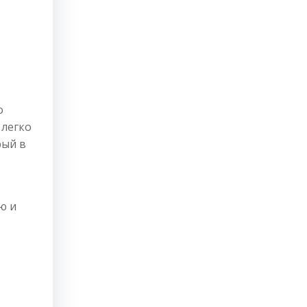
о
 легко
рый в
ю и