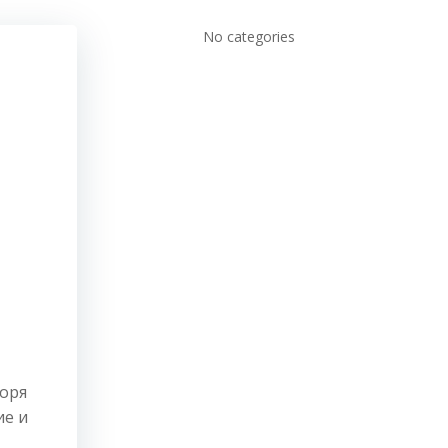
No categories
воря
ие и