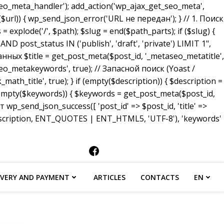
_meta_handler'); add_action('wp_ajax_get_seo_meta',
($url)) { wp_send_json_error('URL не передан'); } // 1. Поиск
 explode('/', $path); $slug = end($path_parts); if ($slug) {
ost_status IN ('publish', 'draft', 'private') LIMIT 1",
анных $title = get_post_meta($post_id, '_metaseo_metatitle',
eo_metakeywords', true); // Запасной поиск (Yoast /
math_title', true); } if (empty($description)) { $description =
 (empty($keywords)) { $keywords = get_post_meta($post_id,
p_send_json_success([ 'post_id' => $post_id, 'title' =>
description, ENT_QUOTES | ENT_HTML5, 'UTF-8'), 'keywords'
IVERY AND PAYMENT
ARTICLES
CONTACTS
EN