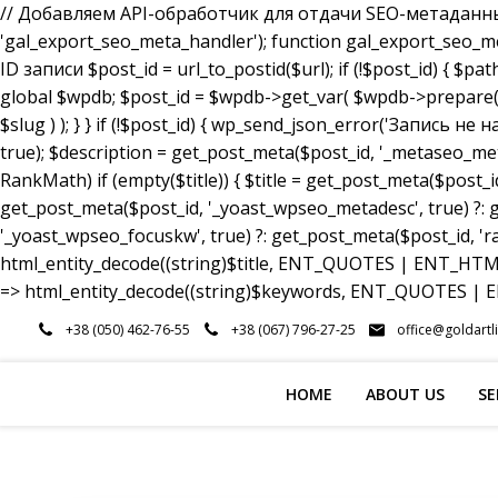
// Добавляем API-обработчик для отдачи SEO-метаданных a
'gal_export_seo_meta_handler'); function gal_export_seo_meta_
ID записи $post_id = url_to_postid($url); if (!$post_id) { $pa
global $wpdb; $post_id = $wpdb->get_var( $wpdb->prepare( 
$slug ) ); } } if (!$post_id) { wp_send_json_error('Запись 
true); $description = get_post_meta($post_id, '_metaseo_me
RankMath) if (empty($title)) { $title = get_post_meta($post_id
get_post_meta($post_id, '_yoast_wpseo_metadesc', true) ?: g
'_yoast_wpseo_focuskw', true) ?: get_post_meta($post_id, 'r
html_entity_decode((string)$title, ENT_QUOTES | ENT_HTML5
=> html_entity_decode((string)$keywords, ENT_QUOTES | EN
Skip
+38 (050) 462-76-55
+38 (067) 796-27-25
office@goldartl
to
content
HOME
ABOUT US
SE