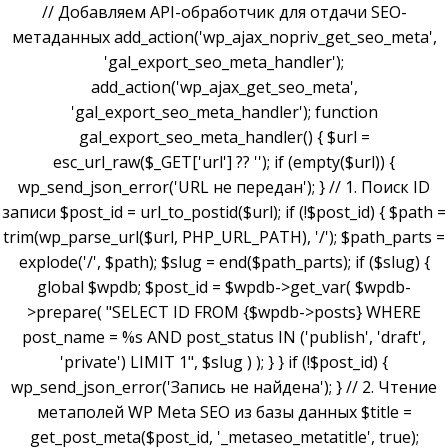
// Добавляем API-обработчик для отдачи SEO-
метаданных add_action('wp_ajax_nopriv_get_seo_meta',
'gal_export_seo_meta_handler');
add_action('wp_ajax_get_seo_meta',
'gal_export_seo_meta_handler'); function
gal_export_seo_meta_handler() { $url =
esc_url_raw($_GET['url'] ?? ''); if (empty($url)) {
wp_send_json_error('URL не передан'); } // 1. Поиск ID
записи $post_id = url_to_postid($url); if (!$post_id) { $path =
trim(wp_parse_url($url, PHP_URL_PATH), '/'); $path_parts =
explode('/', $path); $slug = end($path_parts); if ($slug) {
global $wpdb; $post_id = $wpdb->get_var( $wpdb-
>prepare( "SELECT ID FROM {$wpdb->posts} WHERE
post_name = %s AND post_status IN ('publish', 'draft',
'private') LIMIT 1", $slug ) ); } } if (!$post_id) {
wp_send_json_error('Запись не найдена'); } // 2. Чтение
метаполей WP Meta SEO из базы данных $title =
get_post_meta($post_id, '_metaseo_metatitle', true);