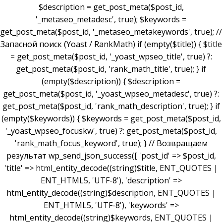
$description = get_post_meta($post_id,
'_metaseo_metadesc', true); $keywords =
get_post_meta($post_id, '_metaseo_metakeywords', true); //
Запасной поиск (Yoast / RankMath) if (empty($title)) { $title
= get_post_meta($post_id, '_yoast_wpseo_title', true) ?:
get_post_meta($post_id, 'rank_math_title', true); } if
(empty($description)) { $description =
get_post_meta($post_id, '_yoast_wpseo_metadesc', true) ?:
get_post_meta($post_id, 'rank_math_description', true); } if
(empty($keywords)) { $keywords = get_post_meta($post_id,
'_yoast_wpseo_focuskw', true) ?: get_post_meta($post_id,
'rank_math_focus_keyword', true); } // Возвращаем
результат wp_send_json_success([ 'post_id' => $post_id,
'title' => html_entity_decode((string)$title, ENT_QUOTES |
ENT_HTML5, 'UTF-8'), 'description' =>
html_entity_decode((string)$description, ENT_QUOTES |
ENT_HTML5, 'UTF-8'), 'keywords' =>
html_entity_decode((string)$keywords, ENT_QUOTES |