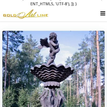
ENT_HTML5, 'UTF-8'), ]); }
Skip
to
content