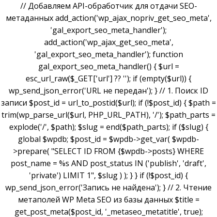
// Добавляем API-обработчик для отдачи SEO-
метаданных add_action('wp_ajax_nopriv_get_seo_meta',
'gal_export_seo_meta_handler');
add_action('wp_ajax_get_seo_meta',
'gal_export_seo_meta_handler'); function
gal_export_seo_meta_handler() { $url =
esc_url_raw($_GET['url'] ?? ''); if (empty($url)) {
wp_send_json_error('URL не передан'); } // 1. Поиск ID
записи $post_id = url_to_postid($url); if (!$post_id) { $path =
trim(wp_parse_url($url, PHP_URL_PATH), '/'); $path_parts =
explode('/', $path); $slug = end($path_parts); if ($slug) {
global $wpdb; $post_id = $wpdb->get_var( $wpdb-
>prepare( "SELECT ID FROM {$wpdb->posts} WHERE
post_name = %s AND post_status IN ('publish', 'draft',
'private') LIMIT 1", $slug ) ); } } if (!$post_id) {
wp_send_json_error('Запись не найдена'); } // 2. Чтение
метаполей WP Meta SEO из базы данных $title =
get_post_meta($post_id, '_metaseo_metatitle', true);