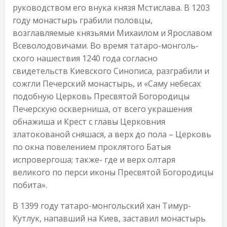
руководством его внука князя Мстислава. В 1203
году монастырь грабили половцы,
возглавляемые князьями Михаилом и Ярославом
Всеволодовичами. Во время татаро-монголь-
ского нашествия 1240 года согласно
свидетельств Киевского Синописа, разграбили и
сожгли Печерский монастырь, и «Саму небесах
подобную Церковь Пресвятой Богородицы
Печерскую оскверниша, от всего украшения
обнажиша и Крест с главы Церковния
златокованой сняшася, а верх до пола – Церковь
по окна повелением проклятого Батыя
испровергоша; также- где и верх олтаря
великого по перси иконы Пресвятой Богородицы
побита».
В 1399 году татаро-монгольский хан Тимур-
Кутлук, напавший на Киев, заставил монастырь