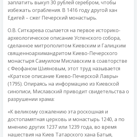
заплатить выкуп 30 рублей серебром, чтобы
избежать ограбления. В 1416 году другой хан
Едигей – сжег Печерский монастырь.
О.В. Ситкарева ссылается на первое историко-
археологическое описание Успенского собора,
сделанное митрополитом Киевским и Галицким
священноархимандритом Киево-Печерского
монастыря Самуилом Миславским в соавторстве
с Феофаном Шияновым, этот труд называется
«Краткое описание Киево-Печерской Лавры»
(1795). Опираясь на информацию из Киевской
синописи, Миславский приводит свидетельства о
разрушении храма:
«К великому сожалению эта роскошная и
достопамятная церковь и монастырь 1240, а по
мнению других 1237 или 1239 года, во время
нашествия на Киев Татарского хана Батыя,