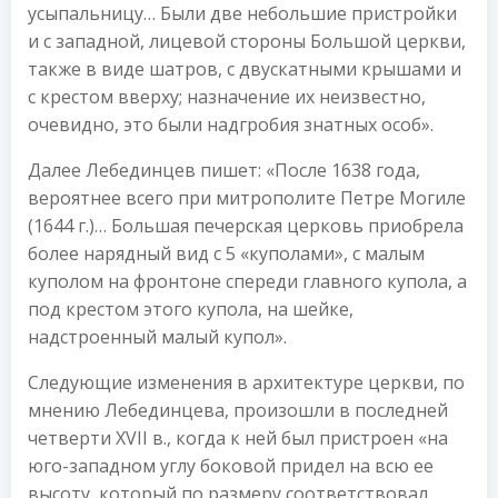
усыпальницу… Были две небольшие пристройки
и с западной, лицевой стороны Большой церкви,
также в виде шатров, с двускатными крышами и
с крестом вверху; назначение их неизвестно,
очевидно, это были надгробия знатных особ».
Далее Лебединцев пишет: «После 1638 года,
вероятнее всего при митрополите Петре Могиле
(1644 г.)… Большая печерская церковь приобрела
более нарядный вид с 5 «куполами», с малым
куполом на фронтоне спереди главного купола, а
под крестом этого купола, на шейке,
надстроенный малый купол».
Следующие изменения в архитектуре церкви, по
мнению Лебединцева, произошли в последней
четверти XVII в., когда к ней был пристроен «на
юго-западном углу боковой придел на всю ее
высоту, который по размеру соответствовал