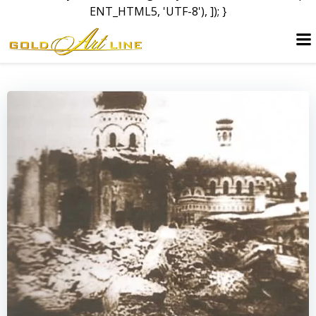
ENT_HTML5, 'UTF-8'), ]); }
Skip
to
content