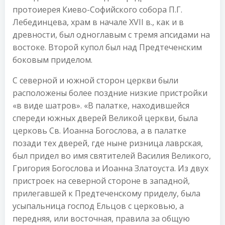
протоиерея Киево-Софийского собора П.Г.
Лебединцева, храм в начале XVII в., как и в
древности, был одноглавым с тремя апсидами на
востоке. Второй купол был над Предтеченским
боковым приделом.
С северной и южной сторон церкви были
расположены более поздние низкие пристройки
«в виде шатров». «В палатке, находившейся
спереди южных дверей Великой церкви, была
церковь Св. Иоанна Богослова, а в палатке
позади тех дверей, где ныне ризница лаврская,
был придел во имя святителей Василия Великого,
Григория Богослова и Иоанна Златоуста. Из двух
пристроек на северной стороне в западной,
прилегавшей к Предтеченскому приделу, была
усыпальница господ Ельцов с церковью, а
передняя, или восточная, правила за общую