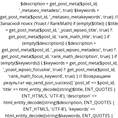
$description = get_post_meta($post_id,
'_metaseo_metadesc', true); $keywords =
get_post_meta($post_id, '_metaseo_metakeywords', true); //
Запасной поиск (Yoast / RankMath) if (empty($title)) { $title
= get_post_meta($post_id, '_yoast_wpseo_title', true) ?:
get_post_meta($post_id, 'rank_math_title', true); } if
(empty($description)) { $description =
get_post_meta($post_id, '_yoast_wpseo_metadesc', true) ?:
get_post_meta($post_id, 'rank_math_description', true); } if
(empty($keywords)) { $keywords = get_post_meta($post_id,
'_yoast_wpseo_focuskw', true) ?: get_post_meta($post_id,
'rank_math_focus_keyword', true); } // Возвращаем
результат wp_send_json_success([ 'post_id' => $post_id,
'title' => html_entity_decode((string)$title, ENT_QUOTES |
ENT_HTML5, 'UTF-8'), 'description' =>
html_entity_decode((string)$description, ENT_QUOTES |
ENT_HTML5, 'UTF-8'), 'keywords' =>
html_entity_decode((string)$keywords, ENT_QUOTES |