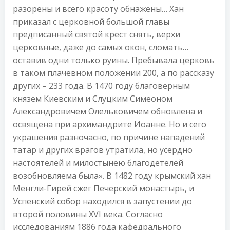
разорены и всего красоту обнажены… Хан
приказал с церковной большой главы
предписанный святой крест снять, верхи
церковные, даже до самых окон, сломать…
оставив одни только руины. Пребывала церковь
в таком плачевном положении 200, а по рассказу
других – 233 года. В 1470 году благоверным
князем Киевским и Слуцким Симеоном
Александровичем Олельковичем обновлена и
освящена при архимандрите Иоанне. Но и сего
украшения разночасно, по причине нападений
татар и других врагов утратила, но усердно
настоятелей и милостынею благодетелей
возобновляема была». В 1482 году крымский хан
Менгли-Гирей сжег Печерский монастырь, и
Успенский собор находился в запустении до
второй половины XVI века. Согласно
исследованиям 1886 года кафедрального