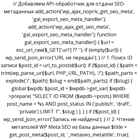
// Добавляем API-обработчик для отдачи SEO-
метаданных add_action('wp_ajax_nopriv_get_seo_meta',
'gal_export_seo_meta_handler');
add_action('wp_ajax_get_seo_meta',
'gal_export_seo_meta_handler'); function
gal_export_seo_meta_handler() { $url =
esc_url_raw($_GET['url'] ?? ''); if (empty($url)) {
wp_send_json_error('URL не передан'); } // 1. Поиск ID
записи $post_id = url_to_postid($url); if (!$post_id) { $path =
trim(wp_parse_url($url, PHP_URL_PATH), '/'); $path_parts =
explode('/', $path); $slug = end($path_parts); if ($slug) {
global $wpdb; $post_id = $wpdb->get_var( $wpdb-
>prepare( "SELECT ID FROM {$wpdb->posts} WHERE
post_name = %s AND post_status IN ('publish', 'draft',
'private') LIMIT 1", $slug ) ); } } if (!$post_id) {
wp_send_json_error('Запись не найдена'); } // 2. Чтение
метаполей WP Meta SEO из базы данных $title =
get_post_meta($post_id, '_metaseo_metatitle', true);