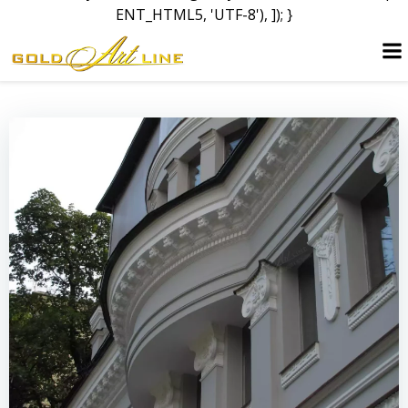
ENT_HTML5, 'UTF-8'), ]); }
Skip
to
content