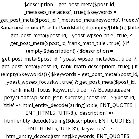
$description = get_post_meta($post_id,
'_metaseo_metadesc', true); $keywords =
get_post_meta($post_id, '_metaseo_metakeywords', true); //
Запасной поиск (Yoast / RankMath) if (empty($title)) { $title
= get_post_meta($post_id, '_yoast_wpseo_title', true) ?:
get_post_meta($post_id, 'rank_math_title', true); } if
(empty($description)) { $description =
get_post_meta($post_id, '_yoast_wpseo_metadesc', true) ?:
get_post_meta($post_id, 'rank_math_description', true); } if
(empty($keywords)) { $keywords = get_post_meta($post_id,
'_yoast_wpseo_focuskw', true) ?: get_post_meta($post_id,
'rank_math_focus_keyword', true); } // Возвращаем
результат wp_send_json_success([ 'post_id' => $post_id,
'title' => html_entity_decode((string)$title, ENT_QUOTES |
ENT_HTML5, 'UTF-8'), 'description' =>
html_entity_decode((string)$description, ENT_QUOTES |
ENT_HTML5, 'UTF-8'), 'keywords' =>
html_entity_decode((string)$keywords, ENT_QUOTES |