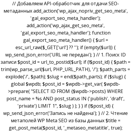
// Добавляем API-обработчик для отдачи SEO-
метаданных add_action('wp_ajax_nopriv_get_seo_meta',
'gal_export_seo_meta_handler');
add_action('wp_ajax_get_seo_meta',
'gal_export_seo_meta_handler'); function
gal_export_seo_meta_handler() { $url =
esc_url_raw($_GET['url'] ?? ''); if (empty($url)) {
wp_send_json_error('URL не передан'); } // 1. Поиск ID
записи $post_id = url_to_postid($url); if (!$post_id) { $path =
trim(wp_parse_url($url, PHP_URL_PATH), '/'); $path_parts =
explode('/', $path); $slug = end($path_parts); if ($slug) {
global $wpdb; $post_id = $wpdb->get_var( $wpdb-
>prepare( "SELECT ID FROM {$wpdb->posts} WHERE
post_name = %s AND post_status IN ('publish', 'draft',
'private') LIMIT 1", $slug ) ); } } if (!$post_id) {
wp_send_json_error('Запись не найдена'); } // 2. Чтение
метаполей WP Meta SEO из базы данных $title =
get_post_meta($post_id, '_metaseo_metatitle', true);