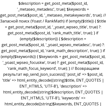
$description = get_post_meta($post_id,
'_metaseo_metadesc', true); $keywords =
get_post_meta($post_id, '_metaseo_metakeywords', true); //
Запасной поиск (Yoast / RankMath) if (empty($title)) { $title
= get_post_meta($post_id, '_yoast_wpseo_title', true) ?:
get_post_meta($post_id, 'rank_math_title', true); } if
(empty($description)) { $description =
get_post_meta($post_id, '_yoast_wpseo_metadesc', true) ?:
get_post_meta($post_id, 'rank_math_description', true); } if
(empty($keywords)) { $keywords = get_post_meta($post_id,
'_yoast_wpseo_focuskw', true) ?: get_post_meta($post_id,
'rank_math_focus_keyword', true); } // Возвращаем
результат wp_send_json_success([ 'post_id' => $post_id,
'title' => html_entity_decode((string)$title, ENT_QUOTES |
ENT_HTML5, 'UTF-8'), 'description' =>
html_entity_decode((string)$description, ENT_QUOTES |
ENT_HTML5, 'UTF-8'), 'keywords' =>
html_entity_decode((string)$keywords, ENT_QUOTES |