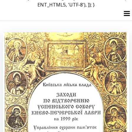
ENT_HTML5, 'UTF-8'), ]); }
Skip
to
content