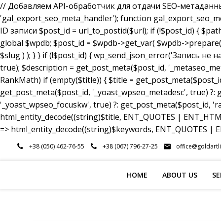
// Добавляем API-обработчик для отдачи SEO-метаданных a
'gal_export_seo_meta_handler'); function gal_export_seo_meta_
ID записи $post_id = url_to_postid($url); if (!$post_id) { $pa
global $wpdb; $post_id = $wpdb->get_var( $wpdb->prepare( 
$slug ) ); } } if (!$post_id) { wp_send_json_error('Запись 
true); $description = get_post_meta($post_id, '_metaseo_me
RankMath) if (empty($title)) { $title = get_post_meta($post_id
get_post_meta($post_id, '_yoast_wpseo_metadesc', true) ?: g
'_yoast_wpseo_focuskw', true) ?: get_post_meta($post_id, 'r
html_entity_decode((string)$title, ENT_QUOTES | ENT_HTML5
=> html_entity_decode((string)$keywords, ENT_QUOTES | EN
Skip
+38 (050) 462-76-55
+38 (067) 796-27-25
office@goldartl
to
content
HOME
ABOUT US
SE