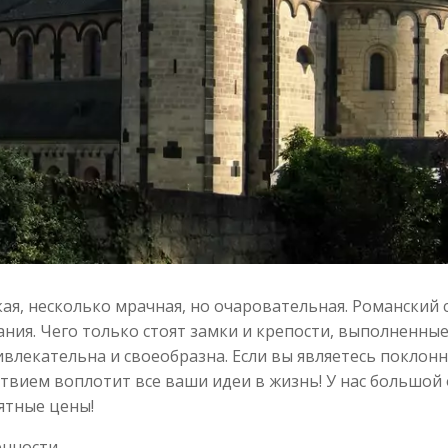
кая, несколько мрачная, но очаровательная. Романский 
ния. Чего только стоят замки и крепости, выполненные
ивлекательна и своеобразна. Если вы являетесь поклон
ствием воплотит все ваши идеи в жизнь! У нас большой
ятные цены!
енности