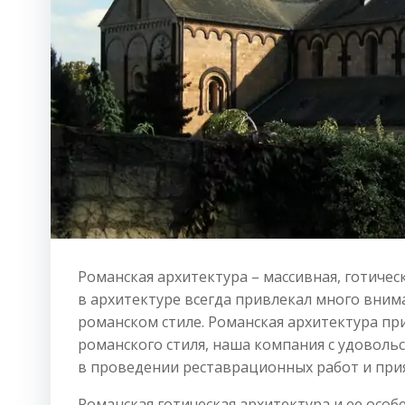
Романская архитектура – массивная, готичес
в архитектуре всегда привлекал много внима
романском стиле. Романская архитектура пр
романского стиля, наша компания с удоволь
в проведении реставрационных работ и при
Романская готическая архитектура и ее особ