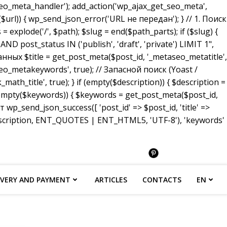
_meta_handler'); add_action('wp_ajax_get_seo_meta',
($url)) { wp_send_json_error('URL не передан'); } // 1. Поиск
 explode('/', $path); $slug = end($path_parts); if ($slug) {
ost_status IN ('publish', 'draft', 'private') LIMIT 1",
анных $title = get_post_meta($post_id, '_metaseo_metatitle',
eo_metakeywords', true); // Запасной поиск (Yoast /
math_title', true); } if (empty($description)) { $description =
 (empty($keywords)) { $keywords = get_post_meta($post_id,
p_send_json_success([ 'post_id' => $post_id, 'title' =>
description, ENT_QUOTES | ENT_HTML5, 'UTF-8'), 'keywords'
IVERY AND PAYMENT
ARTICLES
CONTACTS
EN