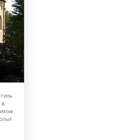
стиль
 в
ником
 опыт