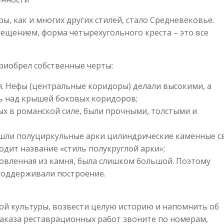
, как и многих других стилей, стало Средневековье.
ещением, форма четырехугольного креста – это все
приобрел собственные черты:
 Нефы (центральные коридоры) делали высокими, а
ь над крышей боковых коридоров;
х в романской силе, были прочными, толстыми и
ишли полуциркульные арки цилиндрические каменные с
одит название «стиль полукруглой арки»;
товленная из камня, была слишком большой. Поэтому
поддерживали построение.
ой культуры, возвести целую историю и напомнить об
 заказа реставрационных работ звоните по номерам,