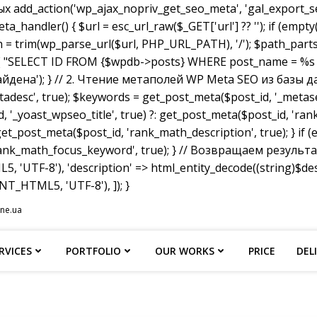
dd_action('wp_ajax_nopriv_get_seo_meta', 'gal_export_seo
handler() { $url = esc_url_raw($_GET['url'] ?? ''); if (empty
th = trim(wp_parse_url($url, PHP_URL_PATH), '/'); $path_parts =
"SELECT ID FROM {$wpdb->posts} WHERE post_name = %s AND p
не найдена'); } // 2. Чтение метаполей WP Meta SEO из базы д
tadesc', true); $keywords = get_post_meta($post_id, '_metas
, '_yoast_wpseo_title', true) ?: get_post_meta($post_id, 'rank_
et_post_meta($post_id, 'rank_math_description', true); } if
ank_math_focus_keyword', true); } // Возвращаем результат w
, 'UTF-8'), 'description' => html_entity_decode((string)$
T_HTML5, 'UTF-8'), ]); }
ine.ua
RVICES
PORTFOLIO
OUR WORKS
PRICE
DEL