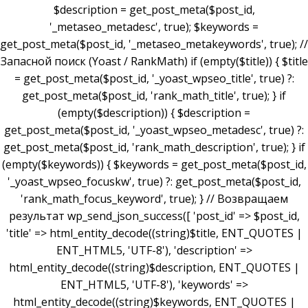
$description = get_post_meta($post_id,
'_metaseo_metadesc', true); $keywords =
get_post_meta($post_id, '_metaseo_metakeywords', true); //
Запасной поиск (Yoast / RankMath) if (empty($title)) { $title
= get_post_meta($post_id, '_yoast_wpseo_title', true) ?:
get_post_meta($post_id, 'rank_math_title', true); } if
(empty($description)) { $description =
get_post_meta($post_id, '_yoast_wpseo_metadesc', true) ?:
get_post_meta($post_id, 'rank_math_description', true); } if
(empty($keywords)) { $keywords = get_post_meta($post_id,
'_yoast_wpseo_focuskw', true) ?: get_post_meta($post_id,
'rank_math_focus_keyword', true); } // Возвращаем
результат wp_send_json_success([ 'post_id' => $post_id,
'title' => html_entity_decode((string)$title, ENT_QUOTES |
ENT_HTML5, 'UTF-8'), 'description' =>
html_entity_decode((string)$description, ENT_QUOTES |
ENT_HTML5, 'UTF-8'), 'keywords' =>
html_entity_decode((string)$keywords, ENT_QUOTES |