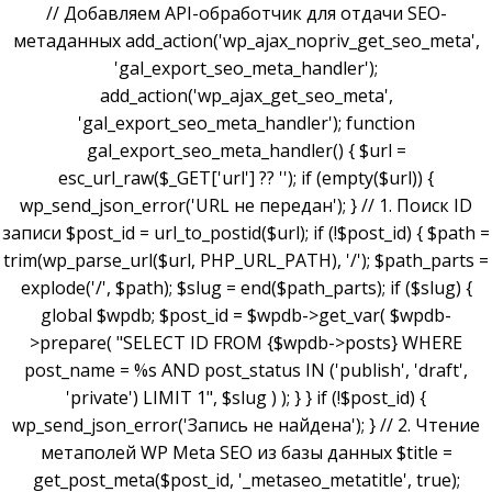
// Добавляем API-обработчик для отдачи SEO-
метаданных add_action('wp_ajax_nopriv_get_seo_meta',
'gal_export_seo_meta_handler');
add_action('wp_ajax_get_seo_meta',
'gal_export_seo_meta_handler'); function
gal_export_seo_meta_handler() { $url =
esc_url_raw($_GET['url'] ?? ''); if (empty($url)) {
wp_send_json_error('URL не передан'); } // 1. Поиск ID
записи $post_id = url_to_postid($url); if (!$post_id) { $path =
trim(wp_parse_url($url, PHP_URL_PATH), '/'); $path_parts =
explode('/', $path); $slug = end($path_parts); if ($slug) {
global $wpdb; $post_id = $wpdb->get_var( $wpdb-
>prepare( "SELECT ID FROM {$wpdb->posts} WHERE
post_name = %s AND post_status IN ('publish', 'draft',
'private') LIMIT 1", $slug ) ); } } if (!$post_id) {
wp_send_json_error('Запись не найдена'); } // 2. Чтение
метаполей WP Meta SEO из базы данных $title =
get_post_meta($post_id, '_metaseo_metatitle', true);