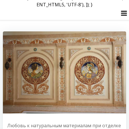
ENT_HTML5, 'UTF-8'), ]); }
Skip
to
content
Любовь к натуральным материалам при отделке