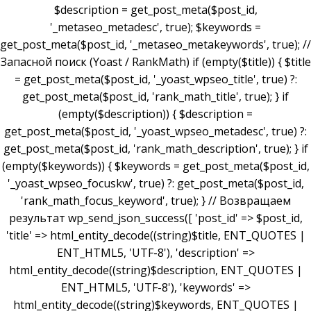
$description = get_post_meta($post_id,
'_metaseo_metadesc', true); $keywords =
get_post_meta($post_id, '_metaseo_metakeywords', true); //
Запасной поиск (Yoast / RankMath) if (empty($title)) { $title
= get_post_meta($post_id, '_yoast_wpseo_title', true) ?:
get_post_meta($post_id, 'rank_math_title', true); } if
(empty($description)) { $description =
get_post_meta($post_id, '_yoast_wpseo_metadesc', true) ?:
get_post_meta($post_id, 'rank_math_description', true); } if
(empty($keywords)) { $keywords = get_post_meta($post_id,
'_yoast_wpseo_focuskw', true) ?: get_post_meta($post_id,
'rank_math_focus_keyword', true); } // Возвращаем
результат wp_send_json_success([ 'post_id' => $post_id,
'title' => html_entity_decode((string)$title, ENT_QUOTES |
ENT_HTML5, 'UTF-8'), 'description' =>
html_entity_decode((string)$description, ENT_QUOTES |
ENT_HTML5, 'UTF-8'), 'keywords' =>
html_entity_decode((string)$keywords, ENT_QUOTES |