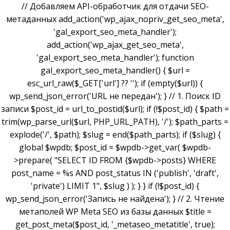
// Добавляем API-обработчик для отдачи SEO-
метаданных add_action('wp_ajax_nopriv_get_seo_meta',
'gal_export_seo_meta_handler');
add_action('wp_ajax_get_seo_meta',
'gal_export_seo_meta_handler'); function
gal_export_seo_meta_handler() { $url =
esc_url_raw($_GET['url'] ?? ''); if (empty($url)) {
wp_send_json_error('URL не передан'); } // 1. Поиск ID
записи $post_id = url_to_postid($url); if (!$post_id) { $path =
trim(wp_parse_url($url, PHP_URL_PATH), '/'); $path_parts =
explode('/', $path); $slug = end($path_parts); if ($slug) {
global $wpdb; $post_id = $wpdb->get_var( $wpdb-
>prepare( "SELECT ID FROM {$wpdb->posts} WHERE
post_name = %s AND post_status IN ('publish', 'draft',
'private') LIMIT 1", $slug ) ); } } if (!$post_id) {
wp_send_json_error('Запись не найдена'); } // 2. Чтение
метаполей WP Meta SEO из базы данных $title =
get_post_meta($post_id, '_metaseo_metatitle', true);