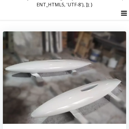
ENT_HTML5, 'UTF-8'), ]); }
Skip
to
content