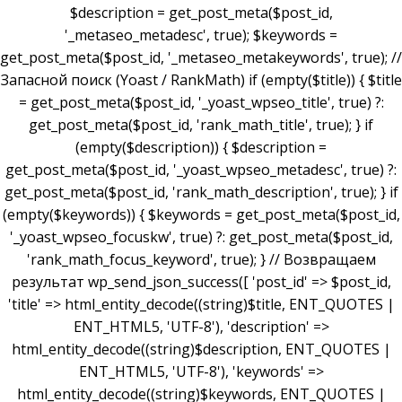
$description = get_post_meta($post_id,
'_metaseo_metadesc', true); $keywords =
get_post_meta($post_id, '_metaseo_metakeywords', true); //
Запасной поиск (Yoast / RankMath) if (empty($title)) { $title
= get_post_meta($post_id, '_yoast_wpseo_title', true) ?:
get_post_meta($post_id, 'rank_math_title', true); } if
(empty($description)) { $description =
get_post_meta($post_id, '_yoast_wpseo_metadesc', true) ?:
get_post_meta($post_id, 'rank_math_description', true); } if
(empty($keywords)) { $keywords = get_post_meta($post_id,
'_yoast_wpseo_focuskw', true) ?: get_post_meta($post_id,
'rank_math_focus_keyword', true); } // Возвращаем
результат wp_send_json_success([ 'post_id' => $post_id,
'title' => html_entity_decode((string)$title, ENT_QUOTES |
ENT_HTML5, 'UTF-8'), 'description' =>
html_entity_decode((string)$description, ENT_QUOTES |
ENT_HTML5, 'UTF-8'), 'keywords' =>
html_entity_decode((string)$keywords, ENT_QUOTES |