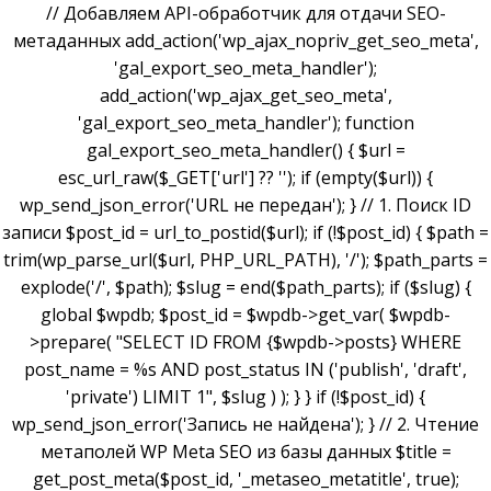
// Добавляем API-обработчик для отдачи SEO-
метаданных add_action('wp_ajax_nopriv_get_seo_meta',
'gal_export_seo_meta_handler');
add_action('wp_ajax_get_seo_meta',
'gal_export_seo_meta_handler'); function
gal_export_seo_meta_handler() { $url =
esc_url_raw($_GET['url'] ?? ''); if (empty($url)) {
wp_send_json_error('URL не передан'); } // 1. Поиск ID
записи $post_id = url_to_postid($url); if (!$post_id) { $path =
trim(wp_parse_url($url, PHP_URL_PATH), '/'); $path_parts =
explode('/', $path); $slug = end($path_parts); if ($slug) {
global $wpdb; $post_id = $wpdb->get_var( $wpdb-
>prepare( "SELECT ID FROM {$wpdb->posts} WHERE
post_name = %s AND post_status IN ('publish', 'draft',
'private') LIMIT 1", $slug ) ); } } if (!$post_id) {
wp_send_json_error('Запись не найдена'); } // 2. Чтение
метаполей WP Meta SEO из базы данных $title =
get_post_meta($post_id, '_metaseo_metatitle', true);