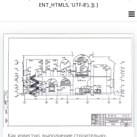
ENT_HTML5, 'UTF-8'), ]); }
Skip
to
content
Как известно, выполнение строительно-