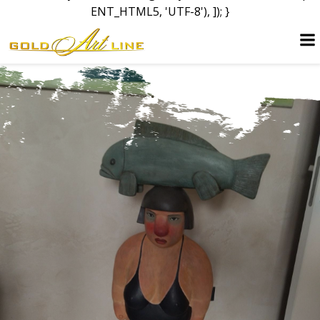
ENT_HTML5, 'UTF-8'), ]); }
Перейти
до
вмісту