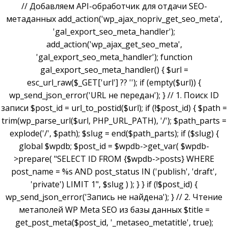
// Добавляем API-обработчик для отдачи SEO-
метаданных add_action('wp_ajax_nopriv_get_seo_meta',
'gal_export_seo_meta_handler');
add_action('wp_ajax_get_seo_meta',
'gal_export_seo_meta_handler'); function
gal_export_seo_meta_handler() { $url =
esc_url_raw($_GET['url'] ?? ''); if (empty($url)) {
wp_send_json_error('URL не передан'); } // 1. Поиск ID
записи $post_id = url_to_postid($url); if (!$post_id) { $path =
trim(wp_parse_url($url, PHP_URL_PATH), '/'); $path_parts =
explode('/', $path); $slug = end($path_parts); if ($slug) {
global $wpdb; $post_id = $wpdb->get_var( $wpdb-
>prepare( "SELECT ID FROM {$wpdb->posts} WHERE
post_name = %s AND post_status IN ('publish', 'draft',
'private') LIMIT 1", $slug ) ); } } if (!$post_id) {
wp_send_json_error('Запись не найдена'); } // 2. Чтение
метаполей WP Meta SEO из базы данных $title =
get_post_meta($post_id, '_metaseo_metatitle', true);