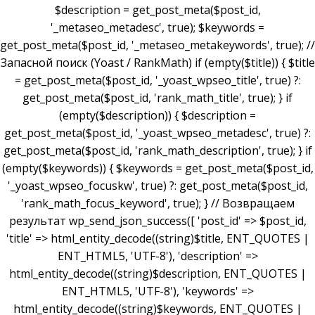
$description = get_post_meta($post_id,
'_metaseo_metadesc', true); $keywords =
get_post_meta($post_id, '_metaseo_metakeywords', true); //
Запасной поиск (Yoast / RankMath) if (empty($title)) { $title
= get_post_meta($post_id, '_yoast_wpseo_title', true) ?:
get_post_meta($post_id, 'rank_math_title', true); } if
(empty($description)) { $description =
get_post_meta($post_id, '_yoast_wpseo_metadesc', true) ?:
get_post_meta($post_id, 'rank_math_description', true); } if
(empty($keywords)) { $keywords = get_post_meta($post_id,
'_yoast_wpseo_focuskw', true) ?: get_post_meta($post_id,
'rank_math_focus_keyword', true); } // Возвращаем
результат wp_send_json_success([ 'post_id' => $post_id,
'title' => html_entity_decode((string)$title, ENT_QUOTES |
ENT_HTML5, 'UTF-8'), 'description' =>
html_entity_decode((string)$description, ENT_QUOTES |
ENT_HTML5, 'UTF-8'), 'keywords' =>
html_entity_decode((string)$keywords, ENT_QUOTES |