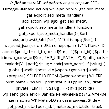
// Добавляем API-обработчик для отдачи SEO-
метаданных add_action('wp_ajax_nopriv_get_seo_meta',
'gal_export_seo_meta_handler');
add_action('wp_ajax_get_seo_meta',
'gal_export_seo_meta_handler'); function
gal_export_seo_meta_handler() { $url =
esc_url_raw($_GET['url'] ?? ''); if (empty($url)) {
wp_send_json_error('URL не передан'); } // 1. Поиск ID
записи $post_id = url_to_postid($url); if (!$post_id) { $path =
trim(wp_parse_url($url, PHP_URL_PATH), '/'); $path_parts =
explode('/', $path); $slug = end($path_parts); if ($slug) {
global $wpdb; $post_id = $wpdb->get_var( $wpdb-
>prepare( "SELECT ID FROM {$wpdb->posts} WHERE
post_name = %s AND post_status IN ('publish', 'draft',
'private') LIMIT 1", $slug ) ); } } if (!$post_id) {
wp_send_json_error('Запись не найдена'); } // 2. Чтение
метаполей WP Meta SEO из базы данных $title =
get_post_meta($post_id, '_metaseo_metatitle', true);