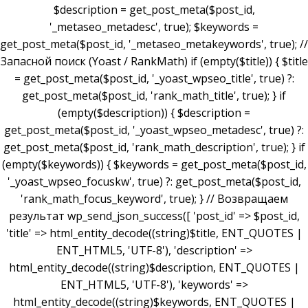
$description = get_post_meta($post_id,
'_metaseo_metadesc', true); $keywords =
get_post_meta($post_id, '_metaseo_metakeywords', true); //
Запасной поиск (Yoast / RankMath) if (empty($title)) { $title
= get_post_meta($post_id, '_yoast_wpseo_title', true) ?:
get_post_meta($post_id, 'rank_math_title', true); } if
(empty($description)) { $description =
get_post_meta($post_id, '_yoast_wpseo_metadesc', true) ?:
get_post_meta($post_id, 'rank_math_description', true); } if
(empty($keywords)) { $keywords = get_post_meta($post_id,
'_yoast_wpseo_focuskw', true) ?: get_post_meta($post_id,
'rank_math_focus_keyword', true); } // Возвращаем
результат wp_send_json_success([ 'post_id' => $post_id,
'title' => html_entity_decode((string)$title, ENT_QUOTES |
ENT_HTML5, 'UTF-8'), 'description' =>
html_entity_decode((string)$description, ENT_QUOTES |
ENT_HTML5, 'UTF-8'), 'keywords' =>
html_entity_decode((string)$keywords, ENT_QUOTES |