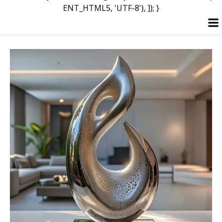
ENT_HTML5, 'UTF-8'), ]); }
Перейти
до
вмісту