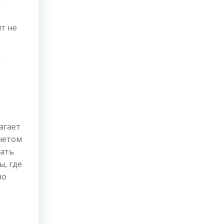
и
т не
а
агает
четом
зать
ы, где
но