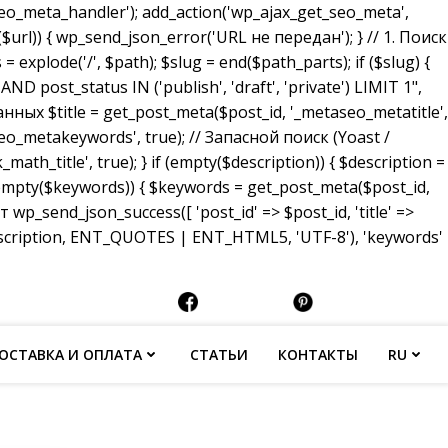
_meta_handler'); add_action('wp_ajax_get_seo_meta',
($url)) { wp_send_json_error('URL не передан'); } // 1. Поиск
 explode('/', $path); $slug = end($path_parts); if ($slug) {
ost_status IN ('publish', 'draft', 'private') LIMIT 1",
анных $title = get_post_meta($post_id, '_metaseo_metatitle',
eo_metakeywords', true); // Запасной поиск (Yoast /
math_title', true); } if (empty($description)) { $description =
 (empty($keywords)) { $keywords = get_post_meta($post_id,
p_send_json_success([ 'post_id' => $post_id, 'title' =>
description, ENT_QUOTES | ENT_HTML5, 'UTF-8'), 'keywords'
ОСТАВКА И ОПЛАТА
СТАТЬИ
КОНТАКТЫ
RU