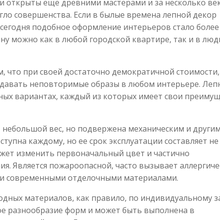
и открыты еще древними мастерами и за несколько ве
игло совершенства. Если в былые времена лепной декор
о сегодня подобное оформление интерьеров стало более
у можно как в любой городской квартире, так и в лю
м, что при своей достаточно демократичной стоимости,
оздавать неповторимые образы в любом интерьере. Леп
вных вариантах, каждый из которых имеет свои преиму
 небольшой вес, но подвержена механическим и други
тупна каждому, но ее срок эксплуатации составляет не
может изменить первоначальный цвет и частично
ия. Является пожароопасной, часто вызывает аллергиче
ыми современными отделочными материалами.
родных материалов, как правило, по индивидуальному з
ое разнообразие форм и может быть выполнена в