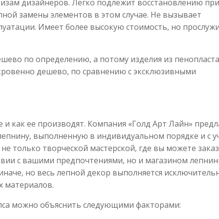
кизам дизайнеров. Легко подлежит восстановлению пр
лной замены элементов в этом случае. Не вызывает
луатации. Имеет более высокую стоимость, но прослужи
шево по определению, а потому изделия из пенопласт
ткровенно дешево, по сравнению с эксклюзивными
е и как ее производят. Компания «Голд Арт Лайн» предл
епнину, выполненную в индивидуальном порядке и с у
 не только творческой мастерской, где вы можете зака
твии с вашими предпочтениями, но и магазином лепнин
 иначе, но весь лепной декор выполняется исключитель
х материалов.
ипса можно объяснить следующими факторами: