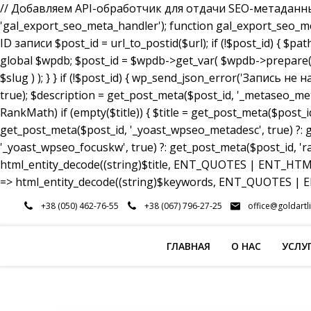
// Добавляем API-обработчик для отдачи SEO-метаданных a
'gal_export_seo_meta_handler'); function gal_export_seo_meta_
ID записи $post_id = url_to_postid($url); if (!$post_id) { $pa
global $wpdb; $post_id = $wpdb->get_var( $wpdb->prepare( 
$slug ) ); } } if (!$post_id) { wp_send_json_error('Запись 
true); $description = get_post_meta($post_id, '_metaseo_me
RankMath) if (empty($title)) { $title = get_post_meta($post_id
get_post_meta($post_id, '_yoast_wpseo_metadesc', true) ?: g
'_yoast_wpseo_focuskw', true) ?: get_post_meta($post_id, 'r
html_entity_decode((string)$title, ENT_QUOTES | ENT_HTML5
=> html_entity_decode((string)$keywords, ENT_QUOTES | EN
Перейти
+38 (050) 462-76-55
+38 (067) 796-27-25
office@goldartl
к
содержимому
ГЛАВНАЯ
О НАС
УСЛУ