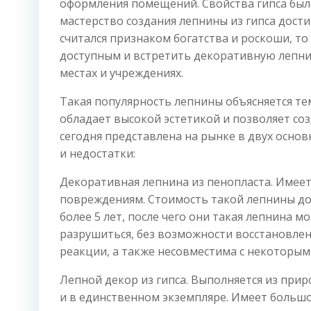
оформления помещений. Свойства гипса был
мастерство создания лепнины из гипса дост
считался признаком богатства и роскоши, т
доступным и встретить декоративную лепнин
местах и учреждениях.
Такая популярность лепнины объясняется те
обладает высокой эстетикой и позволяет с
сегодня представлена на рынке в двух осно
и недостатки:
Декоративная лепнина из пенопласта. Имеет
повреждениям. Стоимость такой лепнины дос
более 5 лет, после чего они такая лепнина 
разрушиться, без возможности восстановлен
реакции, а также несовместима с некотор
Лепной декор из гипса. Выполняется из при
и в единственном экземпляре. Имеет больш