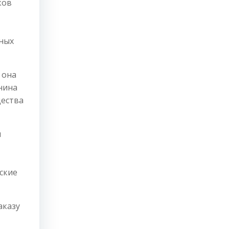
ков
дных
 она
нина
щества
м
ские
аказу