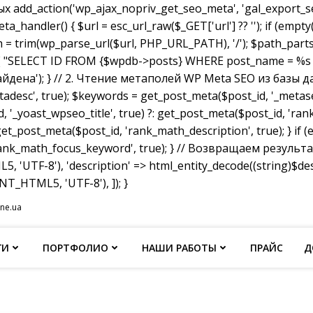
dd_action('wp_ajax_nopriv_get_seo_meta', 'gal_export_seo
handler() { $url = esc_url_raw($_GET['url'] ?? ''); if (empty
th = trim(wp_parse_url($url, PHP_URL_PATH), '/'); $path_parts =
"SELECT ID FROM {$wpdb->posts} WHERE post_name = %s AND p
не найдена'); } // 2. Чтение метаполей WP Meta SEO из базы д
tadesc', true); $keywords = get_post_meta($post_id, '_metas
, '_yoast_wpseo_title', true) ?: get_post_meta($post_id, 'rank_
et_post_meta($post_id, 'rank_math_description', true); } if
ank_math_focus_keyword', true); } // Возвращаем результат w
, 'UTF-8'), 'description' => html_entity_decode((string)$
T_HTML5, 'UTF-8'), ]); }
ine.ua
ГИ
ПОРТФОЛИО
НАШИ РАБОТЫ
ПРАЙС
Д