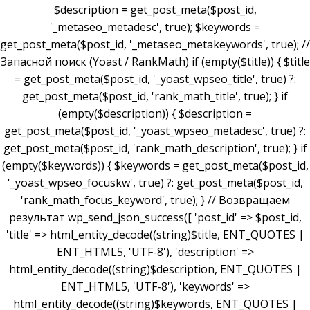
$description = get_post_meta($post_id,
'_metaseo_metadesc', true); $keywords =
get_post_meta($post_id, '_metaseo_metakeywords', true); //
Запасной поиск (Yoast / RankMath) if (empty($title)) { $title
= get_post_meta($post_id, '_yoast_wpseo_title', true) ?:
get_post_meta($post_id, 'rank_math_title', true); } if
(empty($description)) { $description =
get_post_meta($post_id, '_yoast_wpseo_metadesc', true) ?:
get_post_meta($post_id, 'rank_math_description', true); } if
(empty($keywords)) { $keywords = get_post_meta($post_id,
'_yoast_wpseo_focuskw', true) ?: get_post_meta($post_id,
'rank_math_focus_keyword', true); } // Возвращаем
результат wp_send_json_success([ 'post_id' => $post_id,
'title' => html_entity_decode((string)$title, ENT_QUOTES |
ENT_HTML5, 'UTF-8'), 'description' =>
html_entity_decode((string)$description, ENT_QUOTES |
ENT_HTML5, 'UTF-8'), 'keywords' =>
html_entity_decode((string)$keywords, ENT_QUOTES |