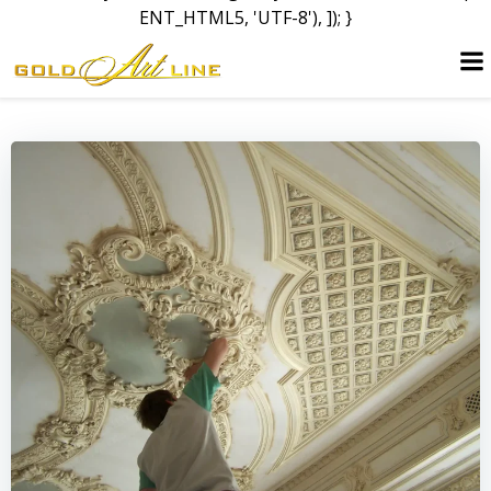
ENT_HTML5, 'UTF-8'), ]); }
Перейти
к
содержимому