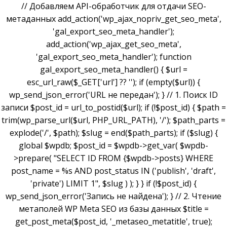
// Добавляем API-обработчик для отдачи SEO-
метаданных add_action('wp_ajax_nopriv_get_seo_meta',
'gal_export_seo_meta_handler');
add_action('wp_ajax_get_seo_meta',
'gal_export_seo_meta_handler'); function
gal_export_seo_meta_handler() { $url =
esc_url_raw($_GET['url'] ?? ''); if (empty($url)) {
wp_send_json_error('URL не передан'); } // 1. Поиск ID
записи $post_id = url_to_postid($url); if (!$post_id) { $path =
trim(wp_parse_url($url, PHP_URL_PATH), '/'); $path_parts =
explode('/', $path); $slug = end($path_parts); if ($slug) {
global $wpdb; $post_id = $wpdb->get_var( $wpdb-
>prepare( "SELECT ID FROM {$wpdb->posts} WHERE
post_name = %s AND post_status IN ('publish', 'draft',
'private') LIMIT 1", $slug ) ); } } if (!$post_id) {
wp_send_json_error('Запись не найдена'); } // 2. Чтение
метаполей WP Meta SEO из базы данных $title =
get_post_meta($post_id, '_metaseo_metatitle', true);