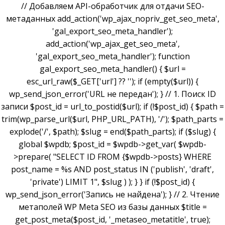
// Добавляем API-обработчик для отдачи SEO-
метаданных add_action('wp_ajax_nopriv_get_seo_meta',
'gal_export_seo_meta_handler');
add_action('wp_ajax_get_seo_meta',
'gal_export_seo_meta_handler'); function
gal_export_seo_meta_handler() { $url =
esc_url_raw($_GET['url'] ?? ''); if (empty($url)) {
wp_send_json_error('URL не передан'); } // 1. Поиск ID
записи $post_id = url_to_postid($url); if (!$post_id) { $path =
trim(wp_parse_url($url, PHP_URL_PATH), '/'); $path_parts =
explode('/', $path); $slug = end($path_parts); if ($slug) {
global $wpdb; $post_id = $wpdb->get_var( $wpdb-
>prepare( "SELECT ID FROM {$wpdb->posts} WHERE
post_name = %s AND post_status IN ('publish', 'draft',
'private') LIMIT 1", $slug ) ); } } if (!$post_id) {
wp_send_json_error('Запись не найдена'); } // 2. Чтение
метаполей WP Meta SEO из базы данных $title =
get_post_meta($post_id, '_metaseo_metatitle', true);