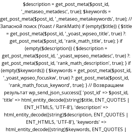
$description = get_post_meta($post_id,
'_metaseo_metadesc', true); $keywords =
get_post_meta($post_id, '_metaseo_metakeywords', true); //
Запасной поиск (Yoast / RankMath) if (empty($title)) { $title
= get_post_meta($post_id, '_yoast_wpseo_title', true) ?:
get_post_meta($post_id, 'rank_math_title', true); } if
(empty($description)) { $description =
get_post_meta($post_id, '_yoast_wpseo_metadesc', true) ?:
get_post_meta($post_id, 'rank_math_description', true); } if
(empty($keywords)) { $keywords = get_post_meta($post_id,
'_yoast_wpseo_focuskw', true) ?: get_post_meta($post_id,
'rank_math_focus_keyword', true); } // Возвращаем
результат wp_send_json_success([ 'post_id' => $post_id,
'title' => html_entity_decode((string)$title, ENT_QUOTES |
ENT_HTML5, 'UTF-8'), 'description' =>
html_entity_decode((string)$description, ENT_QUOTES |
ENT_HTML5, 'UTF-8'), 'keywords' =>
html_entity_decode((string)$keywords, ENT_QUOTES |