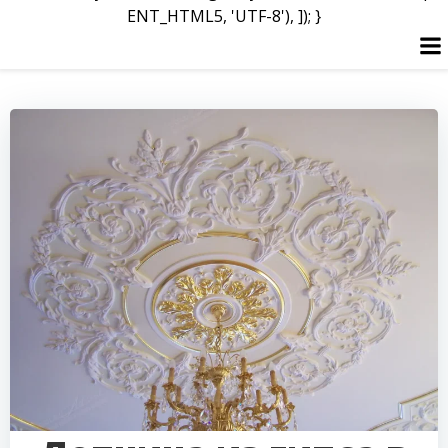
ENT_HTML5, 'UTF-8'), ]); }
Перейти
к
содержимому