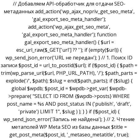
// Добавляем API-обработчик для отдачи SEO-
метаданных add_action('wp_ajax_nopriv_get_seo_meta',
'gal_export_seo_meta_handler');
add_action('wp_ajax_get_seo_meta',
'gal_export_seo_meta_handler'); function
gal_export_seo_meta_handler() { $url =
esc_url_raw($_GET['url'] ?? ''); if (empty($url)) {
wp_send_json_error('URL не передан'); } // 1. Поиск ID
записи $post_id = url_to_postid($url); if (!$post_id) { $path =
trim(wp_parse_url($url, PHP_URL_PATH), '/'); $path_parts =
explode('/', $path); $slug = end($path_parts); if ($slug) {
global $wpdb; $post_id = $wpdb->get_var( $wpdb-
>prepare( "SELECT ID FROM {$wpdb->posts} WHERE
post_name = %s AND post_status IN ('publish', 'draft',
'private') LIMIT 1", $slug ) ); } } if (!$post_id) {
wp_send_json_error('Запись не найдена'); } // 2. Чтение
метаполей WP Meta SEO из базы данных $title =
get_post_meta($post_id, '_metaseo_metatitle', true);