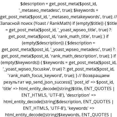
$description = get_post_meta($post_id,
'_metaseo_metadesc', true); $keywords =
get_post_meta($post_id, '_metaseo_metakeywords', true); //
Запасной поиск (Yoast / RankMath) if (empty($title)) { $title
= get_post_meta($post_id, '_yoast_wpseo_title', true) ?:
get_post_meta($post_id, 'rank_math_title', true); } if
(empty($description)) { $description =
get_post_meta($post_id, '_yoast_wpseo_metadesc', true) ?:
get_post_meta($post_id, 'rank_math_description', true); } if
(empty($keywords)) { $keywords = get_post_meta($post_id,
'_yoast_wpseo_focuskw', true) ?: get_post_meta($post_id,
'rank_math_focus_keyword', true); } // Возвращаем
результат wp_send_json_success([ 'post_id' => $post_id,
'title' => html_entity_decode((string)$title, ENT_QUOTES |
ENT_HTML5, 'UTF-8'), 'description' =>
html_entity_decode((string)$description, ENT_QUOTES |
ENT_HTML5, 'UTF-8'), 'keywords' =>
html_entity_decode((string)$keywords, ENT_QUOTES |