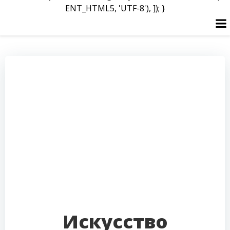
ENT_HTML5, 'UTF-8'), ]); }
Перейти
к
содержимому
Искусство