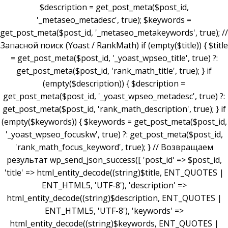
$description = get_post_meta($post_id,
'_metaseo_metadesc', true); $keywords =
get_post_meta($post_id, '_metaseo_metakeywords', true); //
Запасной поиск (Yoast / RankMath) if (empty($title)) { $title
= get_post_meta($post_id, '_yoast_wpseo_title', true) ?:
get_post_meta($post_id, 'rank_math_title', true); } if
(empty($description)) { $description =
get_post_meta($post_id, '_yoast_wpseo_metadesc', true) ?:
get_post_meta($post_id, 'rank_math_description', true); } if
(empty($keywords)) { $keywords = get_post_meta($post_id,
'_yoast_wpseo_focuskw', true) ?: get_post_meta($post_id,
'rank_math_focus_keyword', true); } // Возвращаем
результат wp_send_json_success([ 'post_id' => $post_id,
'title' => html_entity_decode((string)$title, ENT_QUOTES |
ENT_HTML5, 'UTF-8'), 'description' =>
html_entity_decode((string)$description, ENT_QUOTES |
ENT_HTML5, 'UTF-8'), 'keywords' =>
html_entity_decode((string)$keywords, ENT_QUOTES |