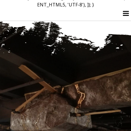
ENT_HTML5, 'UTF-8'), ]); }
Перейти
к
содержимому