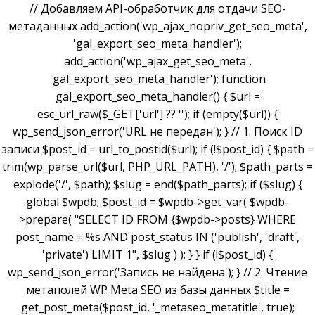
// Добавляем API-обработчик для отдачи SEO-
метаданных add_action('wp_ajax_nopriv_get_seo_meta',
'gal_export_seo_meta_handler');
add_action('wp_ajax_get_seo_meta',
'gal_export_seo_meta_handler'); function
gal_export_seo_meta_handler() { $url =
esc_url_raw($_GET['url'] ?? ''); if (empty($url)) {
wp_send_json_error('URL не передан'); } // 1. Поиск ID
записи $post_id = url_to_postid($url); if (!$post_id) { $path =
trim(wp_parse_url($url, PHP_URL_PATH), '/'); $path_parts =
explode('/', $path); $slug = end($path_parts); if ($slug) {
global $wpdb; $post_id = $wpdb->get_var( $wpdb-
>prepare( "SELECT ID FROM {$wpdb->posts} WHERE
post_name = %s AND post_status IN ('publish', 'draft',
'private') LIMIT 1", $slug ) ); } } if (!$post_id) {
wp_send_json_error('Запись не найдена'); } // 2. Чтение
метаполей WP Meta SEO из базы данных $title =
get_post_meta($post_id, '_metaseo_metatitle', true);