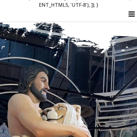
ENT_HTML5, 'UTF-8'), ]); }
Перейти
к
содержимому