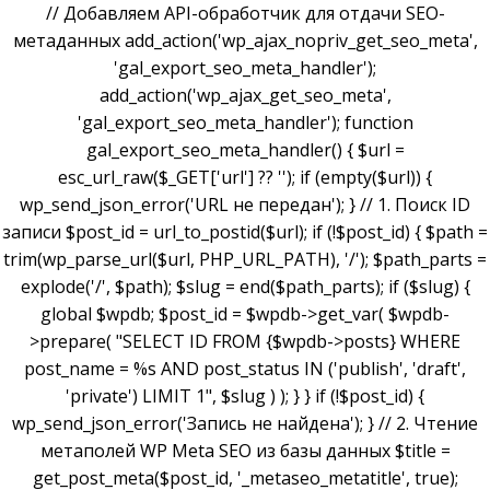
// Добавляем API-обработчик для отдачи SEO-
метаданных add_action('wp_ajax_nopriv_get_seo_meta',
'gal_export_seo_meta_handler');
add_action('wp_ajax_get_seo_meta',
'gal_export_seo_meta_handler'); function
gal_export_seo_meta_handler() { $url =
esc_url_raw($_GET['url'] ?? ''); if (empty($url)) {
wp_send_json_error('URL не передан'); } // 1. Поиск ID
записи $post_id = url_to_postid($url); if (!$post_id) { $path =
trim(wp_parse_url($url, PHP_URL_PATH), '/'); $path_parts =
explode('/', $path); $slug = end($path_parts); if ($slug) {
global $wpdb; $post_id = $wpdb->get_var( $wpdb-
>prepare( "SELECT ID FROM {$wpdb->posts} WHERE
post_name = %s AND post_status IN ('publish', 'draft',
'private') LIMIT 1", $slug ) ); } } if (!$post_id) {
wp_send_json_error('Запись не найдена'); } // 2. Чтение
метаполей WP Meta SEO из базы данных $title =
get_post_meta($post_id, '_metaseo_metatitle', true);