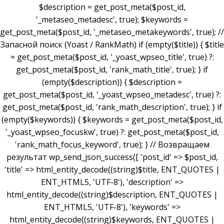
$description = get_post_meta($post_id,
'_metaseo_metadesc', true); $keywords =
get_post_meta($post_id, '_metaseo_metakeywords', true); //
Запасной поиск (Yoast / RankMath) if (empty($title)) { $title
= get_post_meta($post_id, '_yoast_wpseo_title', true) ?:
get_post_meta($post_id, 'rank_math_title', true); } if
(empty($description)) { $description =
get_post_meta($post_id, '_yoast_wpseo_metadesc', true) ?:
get_post_meta($post_id, 'rank_math_description', true); } if
(empty($keywords)) { $keywords = get_post_meta($post_id,
'_yoast_wpseo_focuskw', true) ?: get_post_meta($post_id,
'rank_math_focus_keyword', true); } // Возвращаем
результат wp_send_json_success([ 'post_id' => $post_id,
'title' => html_entity_decode((string)$title, ENT_QUOTES |
ENT_HTML5, 'UTF-8'), 'description' =>
html_entity_decode((string)$description, ENT_QUOTES |
ENT_HTML5, 'UTF-8'), 'keywords' =>
html_entity_decode((string)$keywords, ENT_QUOTES |