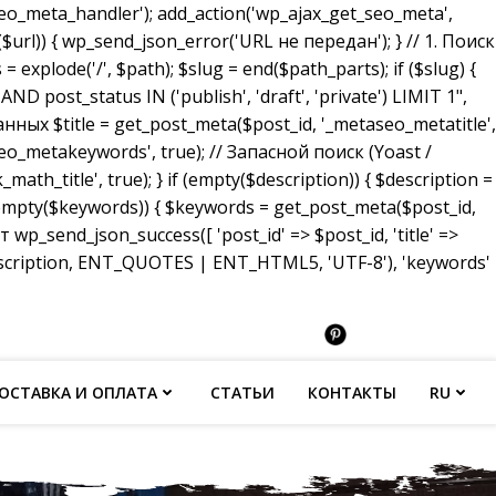
_meta_handler'); add_action('wp_ajax_get_seo_meta',
($url)) { wp_send_json_error('URL не передан'); } // 1. Поиск
 explode('/', $path); $slug = end($path_parts); if ($slug) {
ost_status IN ('publish', 'draft', 'private') LIMIT 1",
анных $title = get_post_meta($post_id, '_metaseo_metatitle',
eo_metakeywords', true); // Запасной поиск (Yoast /
math_title', true); } if (empty($description)) { $description =
 (empty($keywords)) { $keywords = get_post_meta($post_id,
p_send_json_success([ 'post_id' => $post_id, 'title' =>
description, ENT_QUOTES | ENT_HTML5, 'UTF-8'), 'keywords'
ОСТАВКА И ОПЛАТА
СТАТЬИ
КОНТАКТЫ
RU