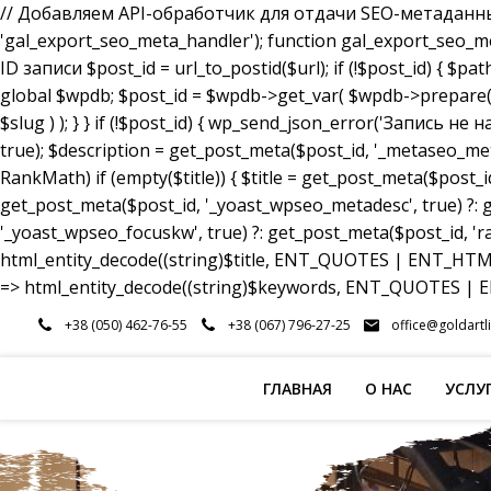
// Добавляем API-обработчик для отдачи SEO-метаданных a
'gal_export_seo_meta_handler'); function gal_export_seo_meta_
ID записи $post_id = url_to_postid($url); if (!$post_id) { $pa
global $wpdb; $post_id = $wpdb->get_var( $wpdb->prepare( 
$slug ) ); } } if (!$post_id) { wp_send_json_error('Запись 
true); $description = get_post_meta($post_id, '_metaseo_me
RankMath) if (empty($title)) { $title = get_post_meta($post_id
get_post_meta($post_id, '_yoast_wpseo_metadesc', true) ?: g
'_yoast_wpseo_focuskw', true) ?: get_post_meta($post_id, 'r
html_entity_decode((string)$title, ENT_QUOTES | ENT_HTML5
=> html_entity_decode((string)$keywords, ENT_QUOTES | EN
Перейти
+38 (050) 462-76-55
+38 (067) 796-27-25
office@goldartl
к
содержимому
ГЛАВНАЯ
О НАС
УСЛУ