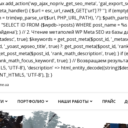
dd_action('wp_ajax_nopriv_get_seo_meta', 'gal_export_seo
handler() { $url = esc_url_raw($_GET['url'] ?? ''); if (empty
th = trim(wp_parse_url($url, PHP_URL_PATH), '/'); $path_parts =
"SELECT ID FROM {$wpdb->posts} WHERE post_name = %s AND p
не найдена'); } // 2. Чтение метаполей WP Meta SEO из базы д
tadesc', true); $keywords = get_post_meta($post_id, '_metas
, '_yoast_wpseo_title', true) ?: get_post_meta($post_id, 'rank_
et_post_meta($post_id, 'rank_math_description', true); } if
ank_math_focus_keyword', true); } // Возвращаем результат w
, 'UTF-8'), 'description' => html_entity_decode((string)$
T_HTML5, 'UTF-8'), ]); }
ine.ua
ГИ
ПОРТФОЛИО
НАШИ РАБОТЫ
ПРАЙС
Д