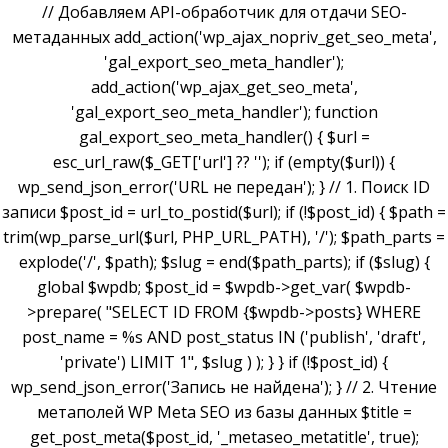
// Добавляем API-обработчик для отдачи SEO-
метаданных add_action('wp_ajax_nopriv_get_seo_meta',
'gal_export_seo_meta_handler');
add_action('wp_ajax_get_seo_meta',
'gal_export_seo_meta_handler'); function
gal_export_seo_meta_handler() { $url =
esc_url_raw($_GET['url'] ?? ''); if (empty($url)) {
wp_send_json_error('URL не передан'); } // 1. Поиск ID
записи $post_id = url_to_postid($url); if (!$post_id) { $path =
trim(wp_parse_url($url, PHP_URL_PATH), '/'); $path_parts =
explode('/', $path); $slug = end($path_parts); if ($slug) {
global $wpdb; $post_id = $wpdb->get_var( $wpdb-
>prepare( "SELECT ID FROM {$wpdb->posts} WHERE
post_name = %s AND post_status IN ('publish', 'draft',
'private') LIMIT 1", $slug ) ); } } if (!$post_id) {
wp_send_json_error('Запись не найдена'); } // 2. Чтение
метаполей WP Meta SEO из базы данных $title =
get_post_meta($post_id, '_metaseo_metatitle', true);