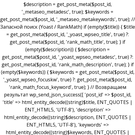
$description = get_post_meta($post_id,
'_metaseo_metadesc', true); $keywords =
get_post_meta($post_id, '_metaseo_metakeywords', true); //
Запасной поиск (Yoast / RankMath) if (empty($title)) { $title
= get_post_meta($post_id, '_yoast_wpseo_title', true) ?:
get_post_meta($post_id, 'rank_math_title', true); } if
(empty($description)) { $description =
get_post_meta($post_id, '_yoast_wpseo_metadesc', true) ?:
get_post_meta($post_id, 'rank_math_description', true); } if
(empty($keywords)) { $keywords = get_post_meta($post_id,
'_yoast_wpseo_focuskw', true) ?: get_post_meta($post_id,
'rank_math_focus_keyword', true); } // Возвращаем
результат wp_send_json_success([ 'post_id' => $post_id,
'title' => html_entity_decode((string)$title, ENT_QUOTES |
ENT_HTML5, 'UTF-8'), 'description' =>
html_entity_decode((string)$description, ENT_QUOTES |
ENT_HTML5, 'UTF-8'), 'keywords' =>
html_entity_decode((string)$keywords, ENT_QUOTES |