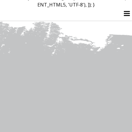
ENT_HTML5, 'UTF-8'), ]); }
Перейти
к
содержимому