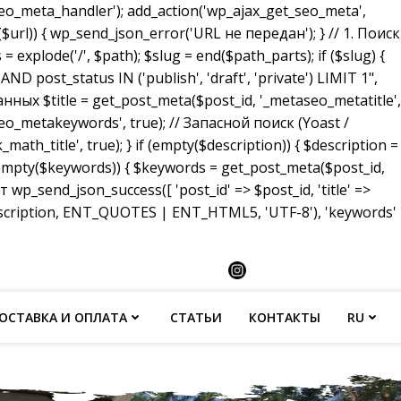
_meta_handler'); add_action('wp_ajax_get_seo_meta',
($url)) { wp_send_json_error('URL не передан'); } // 1. Поиск
 explode('/', $path); $slug = end($path_parts); if ($slug) {
ost_status IN ('publish', 'draft', 'private') LIMIT 1",
анных $title = get_post_meta($post_id, '_metaseo_metatitle',
eo_metakeywords', true); // Запасной поиск (Yoast /
math_title', true); } if (empty($description)) { $description =
 (empty($keywords)) { $keywords = get_post_meta($post_id,
p_send_json_success([ 'post_id' => $post_id, 'title' =>
description, ENT_QUOTES | ENT_HTML5, 'UTF-8'), 'keywords'
ОСТАВКА И ОПЛАТА
СТАТЬИ
КОНТАКТЫ
RU