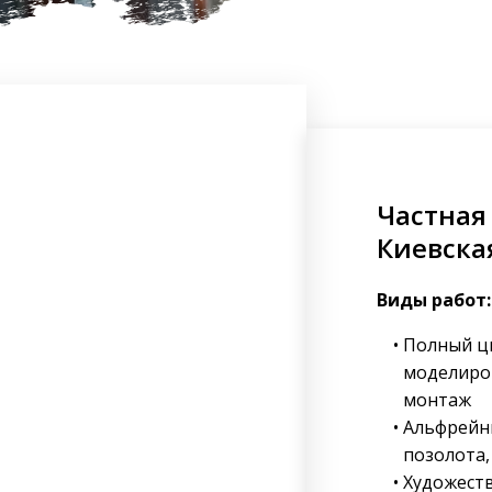
Частная
Киевская
Виды работ:
Полный ц
моделиров
монтаж
Альфрейн
позолота,
Художест