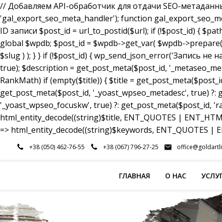
// Добавляем API-обработчик для отдачи SEO-метаданных a
'gal_export_seo_meta_handler'); function gal_export_seo_meta_
ID записи $post_id = url_to_postid($url); if (!$post_id) { $pa
global $wpdb; $post_id = $wpdb->get_var( $wpdb->prepare( 
$slug ) ); } } if (!$post_id) { wp_send_json_error('Запись 
true); $description = get_post_meta($post_id, '_metaseo_me
RankMath) if (empty($title)) { $title = get_post_meta($post_id
get_post_meta($post_id, '_yoast_wpseo_metadesc', true) ?: g
'_yoast_wpseo_focuskw', true) ?: get_post_meta($post_id, 'r
html_entity_decode((string)$title, ENT_QUOTES | ENT_HTML5
=> html_entity_decode((string)$keywords, ENT_QUOTES | EN
Перейти
+38 (050) 462-76-55
+38 (067) 796-27-25
office@goldartl
к
содержимому
ГЛАВНАЯ
О НАС
УСЛУ