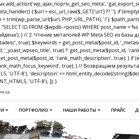
dd_action('wp_ajax_nopriv_get_seo_meta', 'gal_export_seo
handler() { $url = esc_url_raw($_GET['url'] ?? ''); if (empty
th = trim(wp_parse_url($url, PHP_URL_PATH), '/'); $path_parts =
"SELECT ID FROM {$wpdb->posts} WHERE post_name = %s AND p
не найдена'); } // 2. Чтение метаполей WP Meta SEO из базы д
tadesc', true); $keywords = get_post_meta($post_id, '_metas
, '_yoast_wpseo_title', true) ?: get_post_meta($post_id, 'rank_
et_post_meta($post_id, 'rank_math_description', true); } if
ank_math_focus_keyword', true); } // Возвращаем результат w
, 'UTF-8'), 'description' => html_entity_decode((string)$
T_HTML5, 'UTF-8'), ]); }
ine.ua
ГИ
ПОРТФОЛИО
НАШИ РАБОТЫ
ПРАЙС
Д