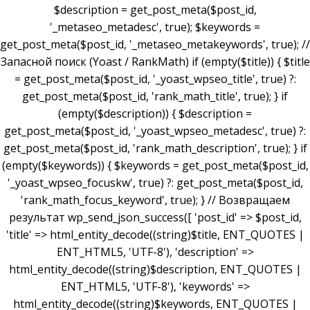
$description = get_post_meta($post_id,
'_metaseo_metadesc', true); $keywords =
get_post_meta($post_id, '_metaseo_metakeywords', true); //
Запасной поиск (Yoast / RankMath) if (empty($title)) { $title
= get_post_meta($post_id, '_yoast_wpseo_title', true) ?:
get_post_meta($post_id, 'rank_math_title', true); } if
(empty($description)) { $description =
get_post_meta($post_id, '_yoast_wpseo_metadesc', true) ?:
get_post_meta($post_id, 'rank_math_description', true); } if
(empty($keywords)) { $keywords = get_post_meta($post_id,
'_yoast_wpseo_focuskw', true) ?: get_post_meta($post_id,
'rank_math_focus_keyword', true); } // Возвращаем
результат wp_send_json_success([ 'post_id' => $post_id,
'title' => html_entity_decode((string)$title, ENT_QUOTES |
ENT_HTML5, 'UTF-8'), 'description' =>
html_entity_decode((string)$description, ENT_QUOTES |
ENT_HTML5, 'UTF-8'), 'keywords' =>
html_entity_decode((string)$keywords, ENT_QUOTES |