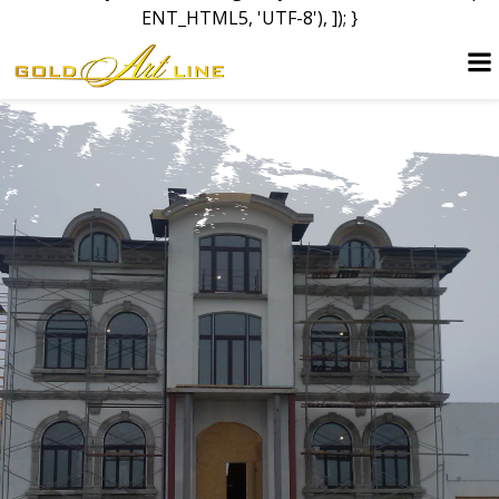
ENT_HTML5, 'UTF-8'), ]); }
Перейти
к
содержимому