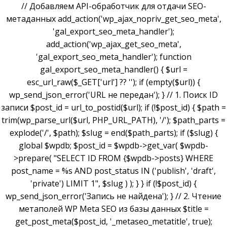
// Добавляем API-обработчик для отдачи SEO-
метаданных add_action('wp_ajax_nopriv_get_seo_meta',
'gal_export_seo_meta_handler');
add_action('wp_ajax_get_seo_meta',
'gal_export_seo_meta_handler'); function
gal_export_seo_meta_handler() { $url =
esc_url_raw($_GET['url'] ?? ''); if (empty($url)) {
wp_send_json_error('URL не передан'); } // 1. Поиск ID
записи $post_id = url_to_postid($url); if (!$post_id) { $path =
trim(wp_parse_url($url, PHP_URL_PATH), '/'); $path_parts =
explode('/', $path); $slug = end($path_parts); if ($slug) {
global $wpdb; $post_id = $wpdb->get_var( $wpdb-
>prepare( "SELECT ID FROM {$wpdb->posts} WHERE
post_name = %s AND post_status IN ('publish', 'draft',
'private') LIMIT 1", $slug ) ); } } if (!$post_id) {
wp_send_json_error('Запись не найдена'); } // 2. Чтение
метаполей WP Meta SEO из базы данных $title =
get_post_meta($post_id, '_metaseo_metatitle', true);