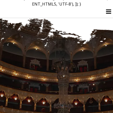
ENT_HTML5, 'UTF-8'), ]); }
Перейти
к
содержимому