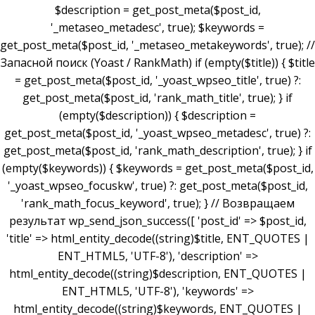
$description = get_post_meta($post_id,
'_metaseo_metadesc', true); $keywords =
get_post_meta($post_id, '_metaseo_metakeywords', true); //
Запасной поиск (Yoast / RankMath) if (empty($title)) { $title
= get_post_meta($post_id, '_yoast_wpseo_title', true) ?:
get_post_meta($post_id, 'rank_math_title', true); } if
(empty($description)) { $description =
get_post_meta($post_id, '_yoast_wpseo_metadesc', true) ?:
get_post_meta($post_id, 'rank_math_description', true); } if
(empty($keywords)) { $keywords = get_post_meta($post_id,
'_yoast_wpseo_focuskw', true) ?: get_post_meta($post_id,
'rank_math_focus_keyword', true); } // Возвращаем
результат wp_send_json_success([ 'post_id' => $post_id,
'title' => html_entity_decode((string)$title, ENT_QUOTES |
ENT_HTML5, 'UTF-8'), 'description' =>
html_entity_decode((string)$description, ENT_QUOTES |
ENT_HTML5, 'UTF-8'), 'keywords' =>
html_entity_decode((string)$keywords, ENT_QUOTES |