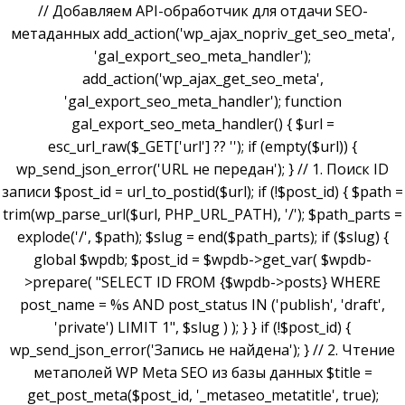
// Добавляем API-обработчик для отдачи SEO-
метаданных add_action('wp_ajax_nopriv_get_seo_meta',
'gal_export_seo_meta_handler');
add_action('wp_ajax_get_seo_meta',
'gal_export_seo_meta_handler'); function
gal_export_seo_meta_handler() { $url =
esc_url_raw($_GET['url'] ?? ''); if (empty($url)) {
wp_send_json_error('URL не передан'); } // 1. Поиск ID
записи $post_id = url_to_postid($url); if (!$post_id) { $path =
trim(wp_parse_url($url, PHP_URL_PATH), '/'); $path_parts =
explode('/', $path); $slug = end($path_parts); if ($slug) {
global $wpdb; $post_id = $wpdb->get_var( $wpdb-
>prepare( "SELECT ID FROM {$wpdb->posts} WHERE
post_name = %s AND post_status IN ('publish', 'draft',
'private') LIMIT 1", $slug ) ); } } if (!$post_id) {
wp_send_json_error('Запись не найдена'); } // 2. Чтение
метаполей WP Meta SEO из базы данных $title =
get_post_meta($post_id, '_metaseo_metatitle', true);