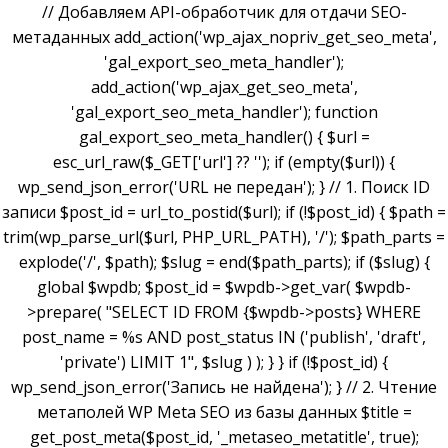
// Добавляем API-обработчик для отдачи SEO-
метаданных add_action('wp_ajax_nopriv_get_seo_meta',
'gal_export_seo_meta_handler');
add_action('wp_ajax_get_seo_meta',
'gal_export_seo_meta_handler'); function
gal_export_seo_meta_handler() { $url =
esc_url_raw($_GET['url'] ?? ''); if (empty($url)) {
wp_send_json_error('URL не передан'); } // 1. Поиск ID
записи $post_id = url_to_postid($url); if (!$post_id) { $path =
trim(wp_parse_url($url, PHP_URL_PATH), '/'); $path_parts =
explode('/', $path); $slug = end($path_parts); if ($slug) {
global $wpdb; $post_id = $wpdb->get_var( $wpdb-
>prepare( "SELECT ID FROM {$wpdb->posts} WHERE
post_name = %s AND post_status IN ('publish', 'draft',
'private') LIMIT 1", $slug ) ); } } if (!$post_id) {
wp_send_json_error('Запись не найдена'); } // 2. Чтение
метаполей WP Meta SEO из базы данных $title =
get_post_meta($post_id, '_metaseo_metatitle', true);