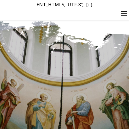
ENT_HTML5, 'UTF-8'), ]); }
Перейти
к
содержимому