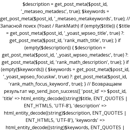
$description = get_post_meta($post_id,
'_metaseo_metadesc', true); $keywords =
get_post_meta($post_id, '_metaseo_metakeywords', true); //
Запасной поиск (Yoast / RankMath) if (empty($title)) { $title
= get_post_meta($post_id, '_yoast_wpseo_title', true) ?:
get_post_meta($post_id, 'rank_math_title', true); } if
(empty($description)) { $description =
get_post_meta($post_id, '_yoast_wpseo_metadesc', true) ?:
get_post_meta($post_id, 'rank_math_description', true); } if
(empty($keywords)) { $keywords = get_post_meta($post_id,
'_yoast_wpseo_focuskw', true) ?: get_post_meta($post_id,
'rank_math_focus_keyword', true); } // Возвращаем
результат wp_send_json_success([ 'post_id' => $post_id,
'title' => html_entity_decode((string)$title, ENT_QUOTES |
ENT_HTML5, 'UTF-8'), 'description' =>
html_entity_decode((string)$description, ENT_QUOTES |
ENT_HTML5, 'UTF-8'), 'keywords' =>
html_entity_decode((string)$keywords, ENT_QUOTES |