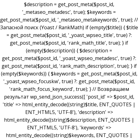
$description = get_post_meta($post_id,
'_metaseo_metadesc', true); $keywords =
get_post_meta($post_id, '_metaseo_metakeywords', true); //
Запасной поиск (Yoast / RankMath) if (empty($title)) { $title
= get_post_meta($post_id, '_yoast_wpseo_title', true) ?:
get_post_meta($post_id, 'rank_math_title', true); } if
(empty($description)) { $description =
get_post_meta($post_id, '_yoast_wpseo_metadesc', true) ?:
get_post_meta($post_id, 'rank_math_description', true); } if
(empty($keywords)) { $keywords = get_post_meta($post_id,
'_yoast_wpseo_focuskw', true) ?: get_post_meta($post_id,
'rank_math_focus_keyword', true); } // Возвращаем
результат wp_send_json_success([ 'post_id' => $post_id,
'title' => html_entity_decode((string)$title, ENT_QUOTES |
ENT_HTML5, 'UTF-8'), 'description' =>
html_entity_decode((string)$description, ENT_QUOTES |
ENT_HTML5, 'UTF-8'), 'keywords' =>
html_entity_decode((string)$keywords, ENT_QUOTES |