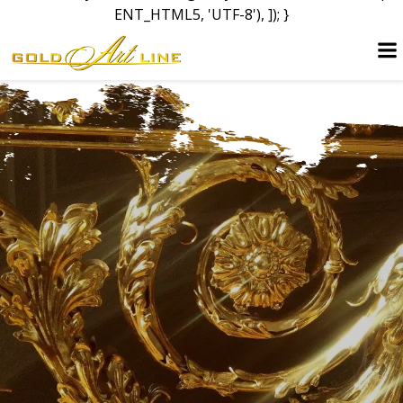
ENT_HTML5, 'UTF-8'), ]); }
Перейти
к
содержимому