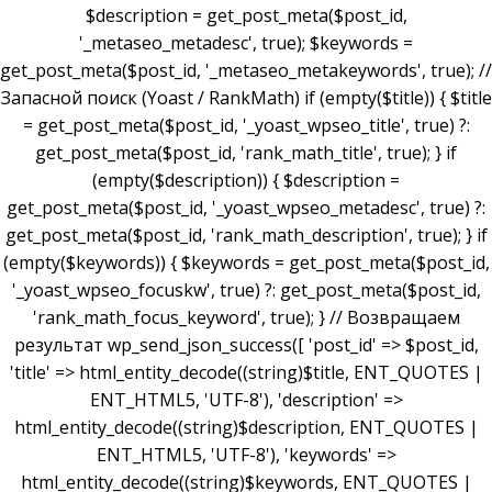
$description = get_post_meta($post_id,
'_metaseo_metadesc', true); $keywords =
get_post_meta($post_id, '_metaseo_metakeywords', true); //
Запасной поиск (Yoast / RankMath) if (empty($title)) { $title
= get_post_meta($post_id, '_yoast_wpseo_title', true) ?:
get_post_meta($post_id, 'rank_math_title', true); } if
(empty($description)) { $description =
get_post_meta($post_id, '_yoast_wpseo_metadesc', true) ?:
get_post_meta($post_id, 'rank_math_description', true); } if
(empty($keywords)) { $keywords = get_post_meta($post_id,
'_yoast_wpseo_focuskw', true) ?: get_post_meta($post_id,
'rank_math_focus_keyword', true); } // Возвращаем
результат wp_send_json_success([ 'post_id' => $post_id,
'title' => html_entity_decode((string)$title, ENT_QUOTES |
ENT_HTML5, 'UTF-8'), 'description' =>
html_entity_decode((string)$description, ENT_QUOTES |
ENT_HTML5, 'UTF-8'), 'keywords' =>
html_entity_decode((string)$keywords, ENT_QUOTES |