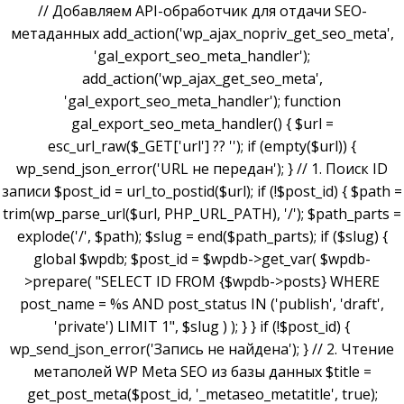
// Добавляем API-обработчик для отдачи SEO-
метаданных add_action('wp_ajax_nopriv_get_seo_meta',
'gal_export_seo_meta_handler');
add_action('wp_ajax_get_seo_meta',
'gal_export_seo_meta_handler'); function
gal_export_seo_meta_handler() { $url =
esc_url_raw($_GET['url'] ?? ''); if (empty($url)) {
wp_send_json_error('URL не передан'); } // 1. Поиск ID
записи $post_id = url_to_postid($url); if (!$post_id) { $path =
trim(wp_parse_url($url, PHP_URL_PATH), '/'); $path_parts =
explode('/', $path); $slug = end($path_parts); if ($slug) {
global $wpdb; $post_id = $wpdb->get_var( $wpdb-
>prepare( "SELECT ID FROM {$wpdb->posts} WHERE
post_name = %s AND post_status IN ('publish', 'draft',
'private') LIMIT 1", $slug ) ); } } if (!$post_id) {
wp_send_json_error('Запись не найдена'); } // 2. Чтение
метаполей WP Meta SEO из базы данных $title =
get_post_meta($post_id, '_metaseo_metatitle', true);