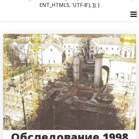
ENT_HTML5, 'UTF-8'), ]); }
Перейти
к
содержимому
Обследование 1998