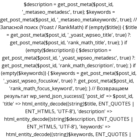
$description = get_post_meta($post_id,
'_metaseo_metadesc', true); $keywords =
get_post_meta($post_id, '_metaseo_metakeywords', true); //
Запасной поиск (Yoast / RankMath) if (empty($title)) { $title
= get_post_meta($post_id, '_yoast_wpseo_title', true) ?:
get_post_meta($post_id, 'rank_math_title', true); } if
(empty($description)) { $description =
get_post_meta($post_id, '_yoast_wpseo_metadesc', true) ?:
get_post_meta($post_id, 'rank_math_description', true); } if
(empty($keywords)) { $keywords = get_post_meta($post_id,
'_yoast_wpseo_focuskw', true) ?: get_post_meta($post_id,
'rank_math_focus_keyword', true); } // Возвращаем
результат wp_send_json_success([ 'post_id' => $post_id,
'title' => html_entity_decode((string)$title, ENT_QUOTES |
ENT_HTML5, 'UTF-8'), 'description' =>
html_entity_decode((string)$description, ENT_QUOTES |
ENT_HTML5, 'UTF-8'), 'keywords' =>
html_entity_decode((string)$keywords, ENT_QUOTES |