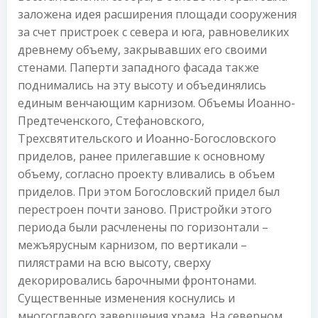
заложена идея расширения площади сооружения
за счет пристроек с севера и юга, равновеликих
древнему объему, закрывавших его своими
стенами. Паперти западного фасада также
поднимались на эту высоту и объединялись
единым венчающим карнизом. Объемы Иоанно-
Предтеченского, Стефановского,
Трехсвятительского и Иоанно-Богословского
приделов, ранее прилегавшие к основному
объему, согласно проекту вливались в объем
приделов. При этом Богословский придел был
перестроен почти заново. Пристройки этого
периода были расчленены по горизонтали –
межъярусным карнизом, по вертикали –
пилястрами на всю высоту, сверху
декорировались барочными фронтонами.
Существенные изменения коснулись и
многоглавого завершения храма. На северном,