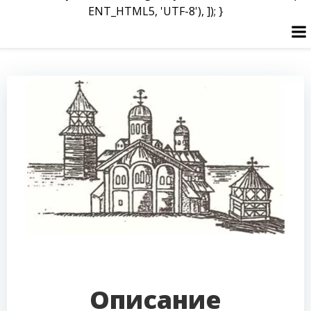
ENT_HTML5, 'UTF-8'), ]); }
Перейти
к
содержимому
Описание