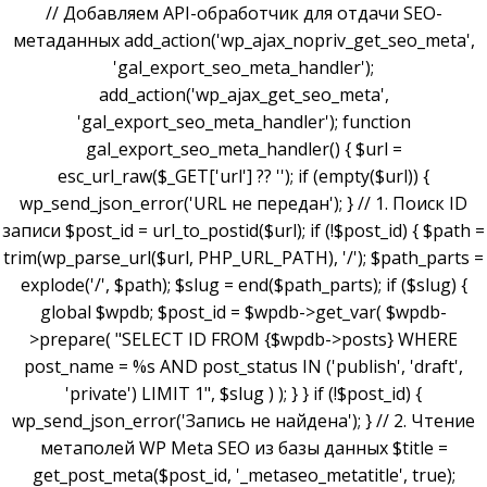
// Добавляем API-обработчик для отдачи SEO-
метаданных add_action('wp_ajax_nopriv_get_seo_meta',
'gal_export_seo_meta_handler');
add_action('wp_ajax_get_seo_meta',
'gal_export_seo_meta_handler'); function
gal_export_seo_meta_handler() { $url =
esc_url_raw($_GET['url'] ?? ''); if (empty($url)) {
wp_send_json_error('URL не передан'); } // 1. Поиск ID
записи $post_id = url_to_postid($url); if (!$post_id) { $path =
trim(wp_parse_url($url, PHP_URL_PATH), '/'); $path_parts =
explode('/', $path); $slug = end($path_parts); if ($slug) {
global $wpdb; $post_id = $wpdb->get_var( $wpdb-
>prepare( "SELECT ID FROM {$wpdb->posts} WHERE
post_name = %s AND post_status IN ('publish', 'draft',
'private') LIMIT 1", $slug ) ); } } if (!$post_id) {
wp_send_json_error('Запись не найдена'); } // 2. Чтение
метаполей WP Meta SEO из базы данных $title =
get_post_meta($post_id, '_metaseo_metatitle', true);