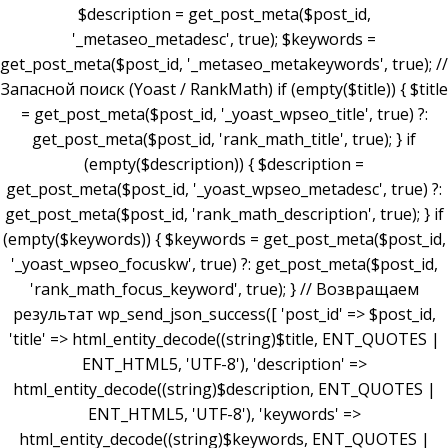
$description = get_post_meta($post_id,
'_metaseo_metadesc', true); $keywords =
get_post_meta($post_id, '_metaseo_metakeywords', true); //
Запасной поиск (Yoast / RankMath) if (empty($title)) { $title
= get_post_meta($post_id, '_yoast_wpseo_title', true) ?:
get_post_meta($post_id, 'rank_math_title', true); } if
(empty($description)) { $description =
get_post_meta($post_id, '_yoast_wpseo_metadesc', true) ?:
get_post_meta($post_id, 'rank_math_description', true); } if
(empty($keywords)) { $keywords = get_post_meta($post_id,
'_yoast_wpseo_focuskw', true) ?: get_post_meta($post_id,
'rank_math_focus_keyword', true); } // Возвращаем
результат wp_send_json_success([ 'post_id' => $post_id,
'title' => html_entity_decode((string)$title, ENT_QUOTES |
ENT_HTML5, 'UTF-8'), 'description' =>
html_entity_decode((string)$description, ENT_QUOTES |
ENT_HTML5, 'UTF-8'), 'keywords' =>
html_entity_decode((string)$keywords, ENT_QUOTES |