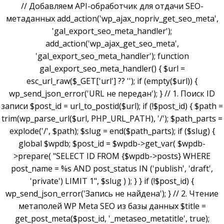
// Добавляем API-обработчик для отдачи SEO-
метаданных add_action('wp_ajax_nopriv_get_seo_meta',
'gal_export_seo_meta_handler');
add_action('wp_ajax_get_seo_meta',
'gal_export_seo_meta_handler'); function
gal_export_seo_meta_handler() { $url =
esc_url_raw($_GET['url'] ?? ''); if (empty($url)) {
wp_send_json_error('URL не передан'); } // 1. Поиск ID
записи $post_id = url_to_postid($url); if (!$post_id) { $path =
trim(wp_parse_url($url, PHP_URL_PATH), '/'); $path_parts =
explode('/', $path); $slug = end($path_parts); if ($slug) {
global $wpdb; $post_id = $wpdb->get_var( $wpdb-
>prepare( "SELECT ID FROM {$wpdb->posts} WHERE
post_name = %s AND post_status IN ('publish', 'draft',
'private') LIMIT 1", $slug ) ); } } if (!$post_id) {
wp_send_json_error('Запись не найдена'); } // 2. Чтение
метаполей WP Meta SEO из базы данных $title =
get_post_meta($post_id, '_metaseo_metatitle', true);