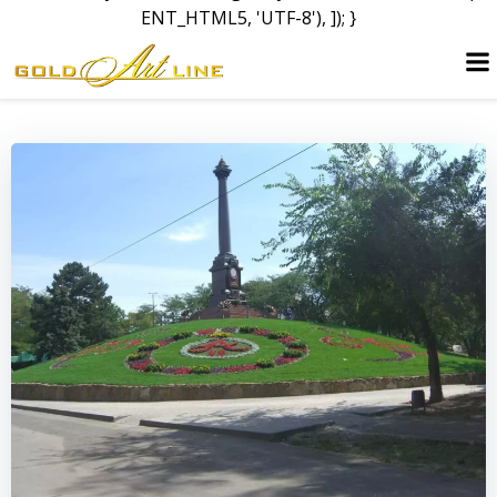
ENT_HTML5, 'UTF-8'), ]); }
Перейти
к
содержимому