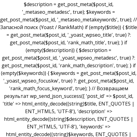
$description = get_post_meta($post_id,
'_metaseo_metadesc', true); $keywords =
get_post_meta($post_id, '_metaseo_metakeywords', true); //
Запасной поиск (Yoast / RankMath) if (empty($title)) { $title
= get_post_meta($post_id, '_yoast_wpseo_title', true) ?:
get_post_meta($post_id, 'rank_math_title', true); } if
(empty($description)) { $description =
get_post_meta($post_id, '_yoast_wpseo_metadesc', true) ?:
get_post_meta($post_id, 'rank_math_description', true); } if
(empty($keywords)) { $keywords = get_post_meta($post_id,
'_yoast_wpseo_focuskw', true) ?: get_post_meta($post_id,
'rank_math_focus_keyword', true); } // Возвращаем
результат wp_send_json_success([ 'post_id' => $post_id,
'title' => html_entity_decode((string)$title, ENT_QUOTES |
ENT_HTML5, 'UTF-8'), 'description' =>
html_entity_decode((string)$description, ENT_QUOTES |
ENT_HTML5, 'UTF-8'), 'keywords' =>
html_entity_decode((string)$keywords, ENT_QUOTES |