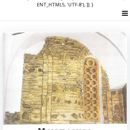
ENT_HTML5, 'UTF-8'), ]); }
Перейти
к
содержимому