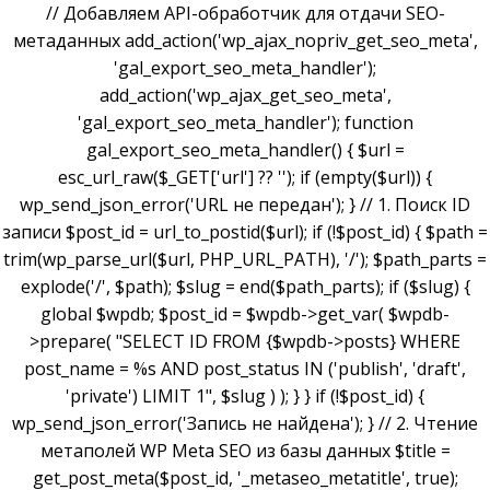
// Добавляем API-обработчик для отдачи SEO-
метаданных add_action('wp_ajax_nopriv_get_seo_meta',
'gal_export_seo_meta_handler');
add_action('wp_ajax_get_seo_meta',
'gal_export_seo_meta_handler'); function
gal_export_seo_meta_handler() { $url =
esc_url_raw($_GET['url'] ?? ''); if (empty($url)) {
wp_send_json_error('URL не передан'); } // 1. Поиск ID
записи $post_id = url_to_postid($url); if (!$post_id) { $path =
trim(wp_parse_url($url, PHP_URL_PATH), '/'); $path_parts =
explode('/', $path); $slug = end($path_parts); if ($slug) {
global $wpdb; $post_id = $wpdb->get_var( $wpdb-
>prepare( "SELECT ID FROM {$wpdb->posts} WHERE
post_name = %s AND post_status IN ('publish', 'draft',
'private') LIMIT 1", $slug ) ); } } if (!$post_id) {
wp_send_json_error('Запись не найдена'); } // 2. Чтение
метаполей WP Meta SEO из базы данных $title =
get_post_meta($post_id, '_metaseo_metatitle', true);