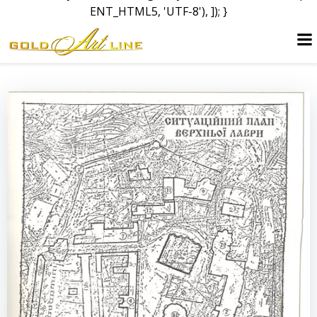
ENT_HTML5, 'UTF-8'), ]); }
Перейти
к
содержимому