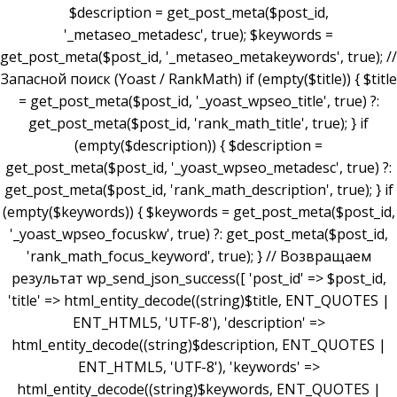
$description = get_post_meta($post_id,
'_metaseo_metadesc', true); $keywords =
get_post_meta($post_id, '_metaseo_metakeywords', true); //
Запасной поиск (Yoast / RankMath) if (empty($title)) { $title
= get_post_meta($post_id, '_yoast_wpseo_title', true) ?:
get_post_meta($post_id, 'rank_math_title', true); } if
(empty($description)) { $description =
get_post_meta($post_id, '_yoast_wpseo_metadesc', true) ?:
get_post_meta($post_id, 'rank_math_description', true); } if
(empty($keywords)) { $keywords = get_post_meta($post_id,
'_yoast_wpseo_focuskw', true) ?: get_post_meta($post_id,
'rank_math_focus_keyword', true); } // Возвращаем
результат wp_send_json_success([ 'post_id' => $post_id,
'title' => html_entity_decode((string)$title, ENT_QUOTES |
ENT_HTML5, 'UTF-8'), 'description' =>
html_entity_decode((string)$description, ENT_QUOTES |
ENT_HTML5, 'UTF-8'), 'keywords' =>
html_entity_decode((string)$keywords, ENT_QUOTES |