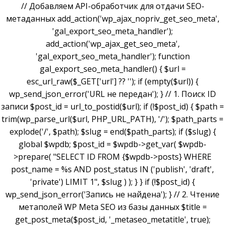
// Добавляем API-обработчик для отдачи SEO-
метаданных add_action('wp_ajax_nopriv_get_seo_meta',
'gal_export_seo_meta_handler');
add_action('wp_ajax_get_seo_meta',
'gal_export_seo_meta_handler'); function
gal_export_seo_meta_handler() { $url =
esc_url_raw($_GET['url'] ?? ''); if (empty($url)) {
wp_send_json_error('URL не передан'); } // 1. Поиск ID
записи $post_id = url_to_postid($url); if (!$post_id) { $path =
trim(wp_parse_url($url, PHP_URL_PATH), '/'); $path_parts =
explode('/', $path); $slug = end($path_parts); if ($slug) {
global $wpdb; $post_id = $wpdb->get_var( $wpdb-
>prepare( "SELECT ID FROM {$wpdb->posts} WHERE
post_name = %s AND post_status IN ('publish', 'draft',
'private') LIMIT 1", $slug ) ); } } if (!$post_id) {
wp_send_json_error('Запись не найдена'); } // 2. Чтение
метаполей WP Meta SEO из базы данных $title =
get_post_meta($post_id, '_metaseo_metatitle', true);