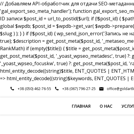
// Добавляем API-обработчик для отдачи SEO-метаданных a
'gal_export_seo_meta_handler'); function gal_export_seo_meta_
ID записи $post_id = url_to_postid($url); if (!$post_id) { $pa
global $wpdb; $post_id = $wpdb->get_var( $wpdb->prepare( 
$slug ) ); } } if (!$post_id) { wp_send_json_error('Запись 
true); $description = get_post_meta($post_id, '_metaseo_me
RankMath) if (empty($title)) { $title = get_post_meta($post_id
get_post_meta($post_id, '_yoast_wpseo_metadesc', true) ?: g
'_yoast_wpseo_focuskw', true) ?: get_post_meta($post_id, 'r
html_entity_decode((string)$title, ENT_QUOTES | ENT_HTML5
=> html_entity_decode((string)$keywords, ENT_QUOTES | EN
Перейти
+38 (050) 462-76-55
+38 (067) 796-27-25
office@goldartl
к
содержимому
ГЛАВНАЯ
О НАС
УСЛУ