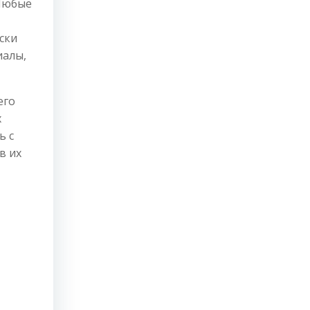
 Любые
ски
иалы,
его
х
ь с
в их