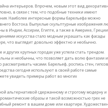
изайна интерьеров. Впрочем, новым этот вид декоратив
овно, в связи с тем, что подобные техники имеют
ения. Наиболее интересные формы барельефа можно
внего Востока. Выпуклые скульптурные изображения л
ы в Индии, Ассирии, Египте, а также в Америке, Греции
ениями искусства стало модным украшать как фасады
ере, что выглядит довольно эффектно и необычно.
е и других крупных городах уже успела стать трендом.
ьны и необычны, что позволяет дать волю фантазии и
 рассматривать часами. Барельеф, роспись стен, гипсо
редства сегодня используют в своей работе самые
жете увидеть примеры работ во многих
ой альтернативой сдержанному и строгому модерну и
е романтические образы и такой возможностью грех не
табный ремонт в вашем доме или квартире. Художестве