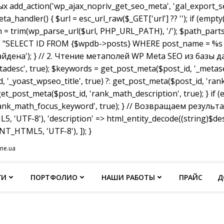
dd_action('wp_ajax_nopriv_get_seo_meta', 'gal_export_seo
handler() { $url = esc_url_raw($_GET['url'] ?? ''); if (empty
th = trim(wp_parse_url($url, PHP_URL_PATH), '/'); $path_parts =
"SELECT ID FROM {$wpdb->posts} WHERE post_name = %s AND p
не найдена'); } // 2. Чтение метаполей WP Meta SEO из базы д
tadesc', true); $keywords = get_post_meta($post_id, '_metas
, '_yoast_wpseo_title', true) ?: get_post_meta($post_id, 'rank_
et_post_meta($post_id, 'rank_math_description', true); } if
ank_math_focus_keyword', true); } // Возвращаем результат w
, 'UTF-8'), 'description' => html_entity_decode((string)$
T_HTML5, 'UTF-8'), ]); }
ine.ua
ГИ
ПОРТФОЛИО
НАШИ РАБОТЫ
ПРАЙС
Д