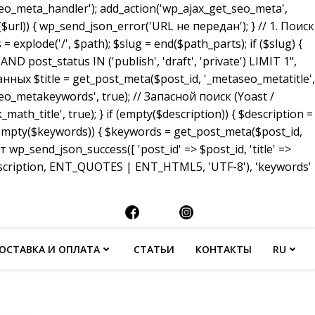
_meta_handler'); add_action('wp_ajax_get_seo_meta',
($url)) { wp_send_json_error('URL не передан'); } // 1. Поиск
 explode('/', $path); $slug = end($path_parts); if ($slug) {
ost_status IN ('publish', 'draft', 'private') LIMIT 1",
анных $title = get_post_meta($post_id, '_metaseo_metatitle',
eo_metakeywords', true); // Запасной поиск (Yoast /
math_title', true); } if (empty($description)) { $description =
 (empty($keywords)) { $keywords = get_post_meta($post_id,
p_send_json_success([ 'post_id' => $post_id, 'title' =>
description, ENT_QUOTES | ENT_HTML5, 'UTF-8'), 'keywords'
ОСТАВКА И ОПЛАТА
СТАТЬИ
КОНТАКТЫ
RU