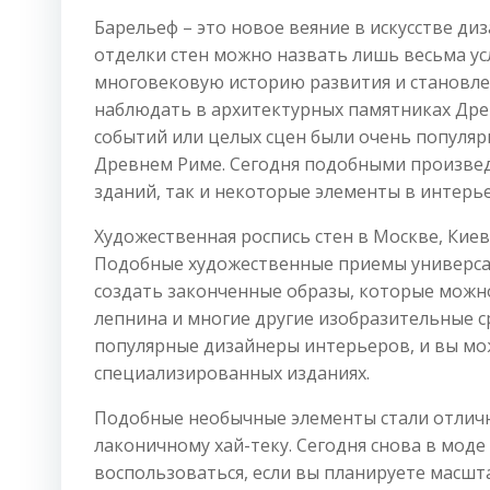
Барельеф – это новое веяние в искусстве д
отделки стен можно назвать лишь весьма усл
многовековую историю развития и становл
наблюдать в архитектурных памятниках Дре
событий или целых сцен были очень популярн
Древнем Риме. Сегодня подобными произвед
зданий, так и некоторые элементы в интерь
Художественная роспись стен в Москве, Киев
Подобные художественные приемы универсал
создать законченные образы, которые можно
лепнина и многие другие изобразительные с
популярные дизайнеры интерьеров, и вы мо
специализированных изданиях.
Подобные необычные элементы стали отличн
лаконичному хай-теку. Сегодня снова в мод
воспользоваться, если вы планируете масш