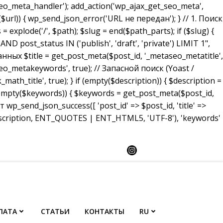
_meta_handler'); add_action('wp_ajax_get_seo_meta',
($url)) { wp_send_json_error('URL не передан'); } // 1. Поиск
 explode('/', $path); $slug = end($path_parts); if ($slug) {
ost_status IN ('publish', 'draft', 'private') LIMIT 1",
анных $title = get_post_meta($post_id, '_metaseo_metatitle',
eo_metakeywords', true); // Запасной поиск (Yoast /
math_title', true); } if (empty($description)) { $description =
 (empty($keywords)) { $keywords = get_post_meta($post_id,
p_send_json_success([ 'post_id' => $post_id, 'title' =>
description, ENT_QUOTES | ENT_HTML5, 'UTF-8'), 'keywords'
ЛАТА
СТАТЬИ
КОНТАКТЫ
RU