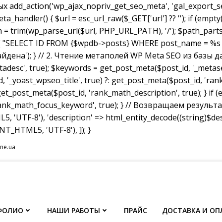
dd_action('wp_ajax_nopriv_get_seo_meta', 'gal_export_seo
handler() { $url = esc_url_raw($_GET['url'] ?? ''); if (empty
th = trim(wp_parse_url($url, PHP_URL_PATH), '/'); $path_parts =
"SELECT ID FROM {$wpdb->posts} WHERE post_name = %s AND p
не найдена'); } // 2. Чтение метаполей WP Meta SEO из базы д
tadesc', true); $keywords = get_post_meta($post_id, '_metas
, '_yoast_wpseo_title', true) ?: get_post_meta($post_id, 'rank_
et_post_meta($post_id, 'rank_math_description', true); } if
ank_math_focus_keyword', true); } // Возвращаем результат w
, 'UTF-8'), 'description' => html_entity_decode((string)$
T_HTML5, 'UTF-8'), ]); }
ine.ua
ФОЛИО
НАШИ РАБОТЫ
ПРАЙС
ДОСТАВКА И ОП