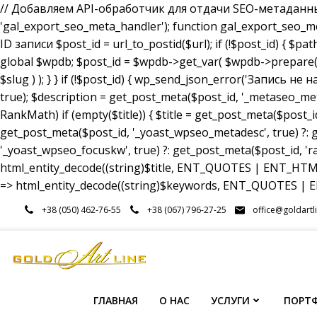
// Добавляем API-обработчик для отдачи SEO-метаданных a
'gal_export_seo_meta_handler'); function gal_export_seo_meta_
ID записи $post_id = url_to_postid($url); if (!$post_id) { $pa
global $wpdb; $post_id = $wpdb->get_var( $wpdb->prepare( 
$slug ) ); } } if (!$post_id) { wp_send_json_error('Запись 
true); $description = get_post_meta($post_id, '_metaseo_me
RankMath) if (empty($title)) { $title = get_post_meta($post_id
get_post_meta($post_id, '_yoast_wpseo_metadesc', true) ?: g
'_yoast_wpseo_focuskw', true) ?: get_post_meta($post_id, 'r
html_entity_decode((string)$title, ENT_QUOTES | ENT_HTML5
=> html_entity_decode((string)$keywords, ENT_QUOTES | EN
Перейти
+38 (050) 462-76-55
+38 (067) 796-27-25
office@goldartl
к
содержимому
ГЛАВНАЯ
О НАС
УСЛУГИ
ПОРТ