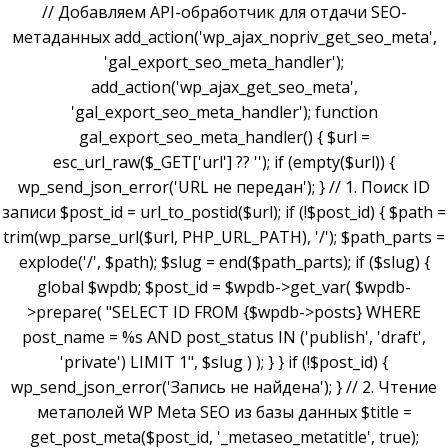
// Добавляем API-обработчик для отдачи SEO-
метаданных add_action('wp_ajax_nopriv_get_seo_meta',
'gal_export_seo_meta_handler');
add_action('wp_ajax_get_seo_meta',
'gal_export_seo_meta_handler'); function
gal_export_seo_meta_handler() { $url =
esc_url_raw($_GET['url'] ?? ''); if (empty($url)) {
wp_send_json_error('URL не передан'); } // 1. Поиск ID
записи $post_id = url_to_postid($url); if (!$post_id) { $path =
trim(wp_parse_url($url, PHP_URL_PATH), '/'); $path_parts =
explode('/', $path); $slug = end($path_parts); if ($slug) {
global $wpdb; $post_id = $wpdb->get_var( $wpdb-
>prepare( "SELECT ID FROM {$wpdb->posts} WHERE
post_name = %s AND post_status IN ('publish', 'draft',
'private') LIMIT 1", $slug ) ); } } if (!$post_id) {
wp_send_json_error('Запись не найдена'); } // 2. Чтение
метаполей WP Meta SEO из базы данных $title =
get_post_meta($post_id, '_metaseo_metatitle', true);