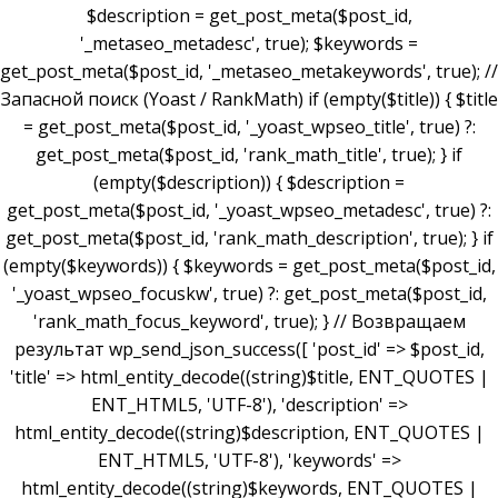
$description = get_post_meta($post_id,
'_metaseo_metadesc', true); $keywords =
get_post_meta($post_id, '_metaseo_metakeywords', true); //
Запасной поиск (Yoast / RankMath) if (empty($title)) { $title
= get_post_meta($post_id, '_yoast_wpseo_title', true) ?:
get_post_meta($post_id, 'rank_math_title', true); } if
(empty($description)) { $description =
get_post_meta($post_id, '_yoast_wpseo_metadesc', true) ?:
get_post_meta($post_id, 'rank_math_description', true); } if
(empty($keywords)) { $keywords = get_post_meta($post_id,
'_yoast_wpseo_focuskw', true) ?: get_post_meta($post_id,
'rank_math_focus_keyword', true); } // Возвращаем
результат wp_send_json_success([ 'post_id' => $post_id,
'title' => html_entity_decode((string)$title, ENT_QUOTES |
ENT_HTML5, 'UTF-8'), 'description' =>
html_entity_decode((string)$description, ENT_QUOTES |
ENT_HTML5, 'UTF-8'), 'keywords' =>
html_entity_decode((string)$keywords, ENT_QUOTES |