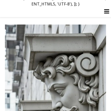
ENT_HTML5, 'UTF-8'), ]); }
Перейти
к
содержимому