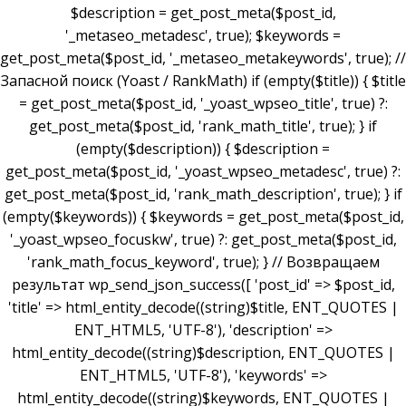
$description = get_post_meta($post_id,
'_metaseo_metadesc', true); $keywords =
get_post_meta($post_id, '_metaseo_metakeywords', true); //
Запасной поиск (Yoast / RankMath) if (empty($title)) { $title
= get_post_meta($post_id, '_yoast_wpseo_title', true) ?:
get_post_meta($post_id, 'rank_math_title', true); } if
(empty($description)) { $description =
get_post_meta($post_id, '_yoast_wpseo_metadesc', true) ?:
get_post_meta($post_id, 'rank_math_description', true); } if
(empty($keywords)) { $keywords = get_post_meta($post_id,
'_yoast_wpseo_focuskw', true) ?: get_post_meta($post_id,
'rank_math_focus_keyword', true); } // Возвращаем
результат wp_send_json_success([ 'post_id' => $post_id,
'title' => html_entity_decode((string)$title, ENT_QUOTES |
ENT_HTML5, 'UTF-8'), 'description' =>
html_entity_decode((string)$description, ENT_QUOTES |
ENT_HTML5, 'UTF-8'), 'keywords' =>
html_entity_decode((string)$keywords, ENT_QUOTES |