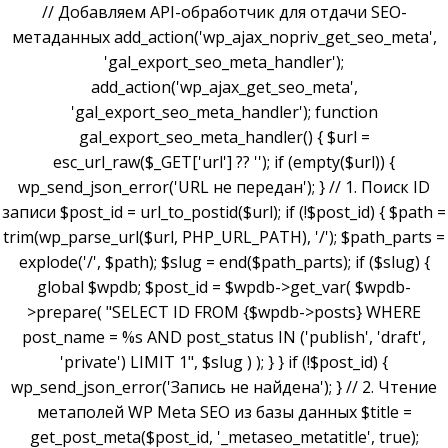
// Добавляем API-обработчик для отдачи SEO-
метаданных add_action('wp_ajax_nopriv_get_seo_meta',
'gal_export_seo_meta_handler');
add_action('wp_ajax_get_seo_meta',
'gal_export_seo_meta_handler'); function
gal_export_seo_meta_handler() { $url =
esc_url_raw($_GET['url'] ?? ''); if (empty($url)) {
wp_send_json_error('URL не передан'); } // 1. Поиск ID
записи $post_id = url_to_postid($url); if (!$post_id) { $path =
trim(wp_parse_url($url, PHP_URL_PATH), '/'); $path_parts =
explode('/', $path); $slug = end($path_parts); if ($slug) {
global $wpdb; $post_id = $wpdb->get_var( $wpdb-
>prepare( "SELECT ID FROM {$wpdb->posts} WHERE
post_name = %s AND post_status IN ('publish', 'draft',
'private') LIMIT 1", $slug ) ); } } if (!$post_id) {
wp_send_json_error('Запись не найдена'); } // 2. Чтение
метаполей WP Meta SEO из базы данных $title =
get_post_meta($post_id, '_metaseo_metatitle', true);