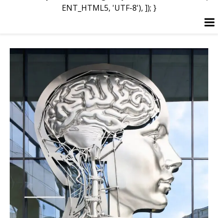
ENT_HTML5, 'UTF-8'), ]); }
Перейти
к
содержимому