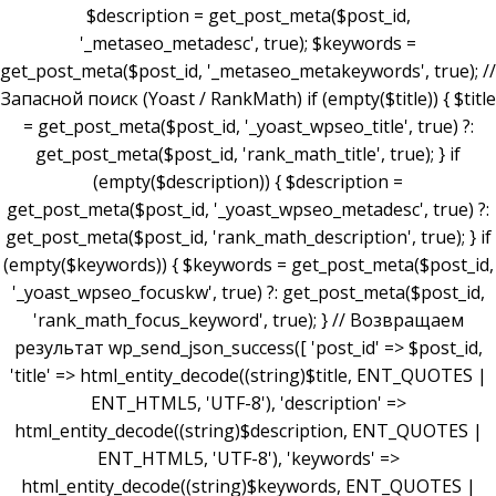
$description = get_post_meta($post_id,
'_metaseo_metadesc', true); $keywords =
get_post_meta($post_id, '_metaseo_metakeywords', true); //
Запасной поиск (Yoast / RankMath) if (empty($title)) { $title
= get_post_meta($post_id, '_yoast_wpseo_title', true) ?:
get_post_meta($post_id, 'rank_math_title', true); } if
(empty($description)) { $description =
get_post_meta($post_id, '_yoast_wpseo_metadesc', true) ?:
get_post_meta($post_id, 'rank_math_description', true); } if
(empty($keywords)) { $keywords = get_post_meta($post_id,
'_yoast_wpseo_focuskw', true) ?: get_post_meta($post_id,
'rank_math_focus_keyword', true); } // Возвращаем
результат wp_send_json_success([ 'post_id' => $post_id,
'title' => html_entity_decode((string)$title, ENT_QUOTES |
ENT_HTML5, 'UTF-8'), 'description' =>
html_entity_decode((string)$description, ENT_QUOTES |
ENT_HTML5, 'UTF-8'), 'keywords' =>
html_entity_decode((string)$keywords, ENT_QUOTES |