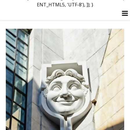
ENT_HTML5, 'UTF-8'), ]); }
Перейти
к
содержимому