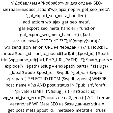
// Добавляем API-обработчик для отдачи SEO-
метаданных add_action('wp_ajax_nopriv_get_seo_meta',
'gal_export_seo_meta_handler');
add_action('wp_ajax_get_seo_meta',
'gal_export_seo_meta_handler'); function
gal_export_seo_meta_handler() { $url =
esc_url_raw($_GET['url'] ?? ''); if (empty($url)) {
wp_send_json_error('URL не передан'); } // 1. Поиск ID
записи $post_id = url_to_postid($url); if (!$post_id) { $path =
trim(wp_parse_url($url, PHP_URL_PATH), '/'); $path_parts =
explode('/', $path); $slug = end($path_parts); if ($slug) {
global $wpdb; $post_id = $wpdb->get_var( $wpdb-
>prepare( "SELECT ID FROM {$wpdb->posts} WHERE
post_name = %s AND post_status IN ('publish', 'draft',
'private') LIMIT 1", $slug ) ); } } if (!$post_id) {
wp_send_json_error('Запись не найдена'); } // 2. Чтение
метаполей WP Meta SEO из базы данных $title =
get_post_meta($post_id, '_metaseo_metatitle', true);