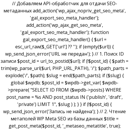
// Добавляем API-обработчик для отдачи SEO-
метаданных add_action('wp_ajax_nopriv_get_seo_meta',
'gal_export_seo_meta_handler');
add_action('wp_ajax_get_seo_meta',
'gal_export_seo_meta_handler'); function
gal_export_seo_meta_handler() { $url =
esc_url_raw($_GET['url'] ?? ''); if (empty($url)) {
wp_send_json_error('URL не передан'); } // 1. Поиск ID
записи $post_id = url_to_postid($url); if (!$post_id) { $path =
trim(wp_parse_url($url, PHP_URL_PATH), '/'); $path_parts =
explode('/', $path); $slug = end($path_parts); if ($slug) {
global $wpdb; $post_id = $wpdb->get_var( $wpdb-
>prepare( "SELECT ID FROM {$wpdb->posts} WHERE
post_name = %s AND post_status IN ('publish', 'draft',
'private') LIMIT 1", $slug ) ); } } if (!$post_id) {
wp_send_json_error('Запись не найдена'); } // 2. Чтение
метаполей WP Meta SEO из базы данных $title =
get_post_meta($post_id, '_metaseo_metatitle', true);