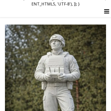
ENT_HTML5, 'UTF-8'), ]); }
Перейти
к
содержимому