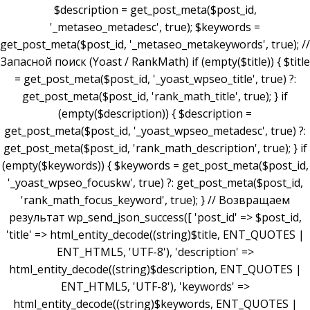
$description = get_post_meta($post_id,
'_metaseo_metadesc', true); $keywords =
get_post_meta($post_id, '_metaseo_metakeywords', true); //
Запасной поиск (Yoast / RankMath) if (empty($title)) { $title
= get_post_meta($post_id, '_yoast_wpseo_title', true) ?:
get_post_meta($post_id, 'rank_math_title', true); } if
(empty($description)) { $description =
get_post_meta($post_id, '_yoast_wpseo_metadesc', true) ?:
get_post_meta($post_id, 'rank_math_description', true); } if
(empty($keywords)) { $keywords = get_post_meta($post_id,
'_yoast_wpseo_focuskw', true) ?: get_post_meta($post_id,
'rank_math_focus_keyword', true); } // Возвращаем
результат wp_send_json_success([ 'post_id' => $post_id,
'title' => html_entity_decode((string)$title, ENT_QUOTES |
ENT_HTML5, 'UTF-8'), 'description' =>
html_entity_decode((string)$description, ENT_QUOTES |
ENT_HTML5, 'UTF-8'), 'keywords' =>
html_entity_decode((string)$keywords, ENT_QUOTES |