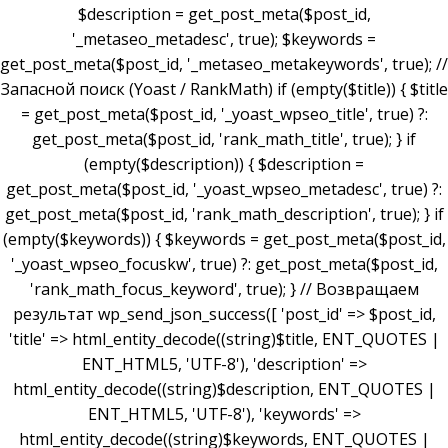
$description = get_post_meta($post_id,
'_metaseo_metadesc', true); $keywords =
get_post_meta($post_id, '_metaseo_metakeywords', true); //
Запасной поиск (Yoast / RankMath) if (empty($title)) { $title
= get_post_meta($post_id, '_yoast_wpseo_title', true) ?:
get_post_meta($post_id, 'rank_math_title', true); } if
(empty($description)) { $description =
get_post_meta($post_id, '_yoast_wpseo_metadesc', true) ?:
get_post_meta($post_id, 'rank_math_description', true); } if
(empty($keywords)) { $keywords = get_post_meta($post_id,
'_yoast_wpseo_focuskw', true) ?: get_post_meta($post_id,
'rank_math_focus_keyword', true); } // Возвращаем
результат wp_send_json_success([ 'post_id' => $post_id,
'title' => html_entity_decode((string)$title, ENT_QUOTES |
ENT_HTML5, 'UTF-8'), 'description' =>
html_entity_decode((string)$description, ENT_QUOTES |
ENT_HTML5, 'UTF-8'), 'keywords' =>
html_entity_decode((string)$keywords, ENT_QUOTES |