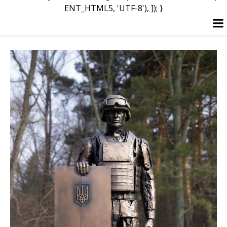
ENT_HTML5, 'UTF-8'), ]); }
Перейти
к
содержимому