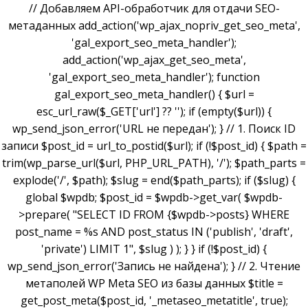
// Добавляем API-обработчик для отдачи SEO-
метаданных add_action('wp_ajax_nopriv_get_seo_meta',
'gal_export_seo_meta_handler');
add_action('wp_ajax_get_seo_meta',
'gal_export_seo_meta_handler'); function
gal_export_seo_meta_handler() { $url =
esc_url_raw($_GET['url'] ?? ''); if (empty($url)) {
wp_send_json_error('URL не передан'); } // 1. Поиск ID
записи $post_id = url_to_postid($url); if (!$post_id) { $path =
trim(wp_parse_url($url, PHP_URL_PATH), '/'); $path_parts =
explode('/', $path); $slug = end($path_parts); if ($slug) {
global $wpdb; $post_id = $wpdb->get_var( $wpdb-
>prepare( "SELECT ID FROM {$wpdb->posts} WHERE
post_name = %s AND post_status IN ('publish', 'draft',
'private') LIMIT 1", $slug ) ); } } if (!$post_id) {
wp_send_json_error('Запись не найдена'); } // 2. Чтение
метаполей WP Meta SEO из базы данных $title =
get_post_meta($post_id, '_metaseo_metatitle', true);