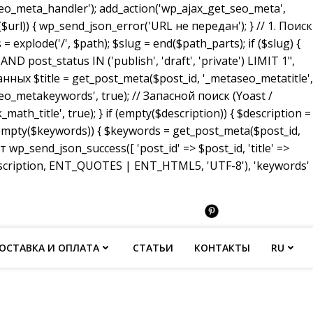
_meta_handler'); add_action('wp_ajax_get_seo_meta',
($url)) { wp_send_json_error('URL не передан'); } // 1. Поиск
 explode('/', $path); $slug = end($path_parts); if ($slug) {
ost_status IN ('publish', 'draft', 'private') LIMIT 1",
анных $title = get_post_meta($post_id, '_metaseo_metatitle',
eo_metakeywords', true); // Запасной поиск (Yoast /
math_title', true); } if (empty($description)) { $description =
 (empty($keywords)) { $keywords = get_post_meta($post_id,
p_send_json_success([ 'post_id' => $post_id, 'title' =>
description, ENT_QUOTES | ENT_HTML5, 'UTF-8'), 'keywords'
ОСТАВКА И ОПЛАТА
СТАТЬИ
КОНТАКТЫ
RU