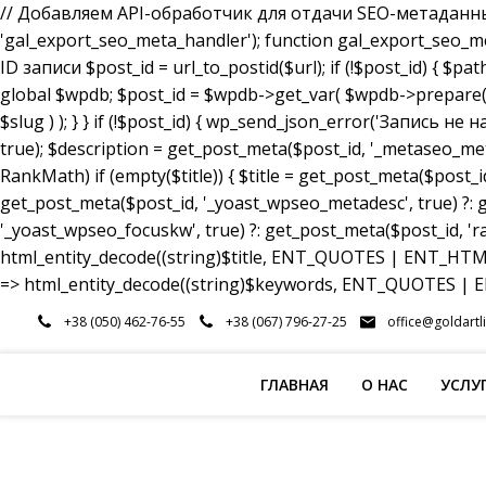
// Добавляем API-обработчик для отдачи SEO-метаданных a
'gal_export_seo_meta_handler'); function gal_export_seo_meta_
ID записи $post_id = url_to_postid($url); if (!$post_id) { $pa
global $wpdb; $post_id = $wpdb->get_var( $wpdb->prepare( 
$slug ) ); } } if (!$post_id) { wp_send_json_error('Запись 
true); $description = get_post_meta($post_id, '_metaseo_me
RankMath) if (empty($title)) { $title = get_post_meta($post_id
get_post_meta($post_id, '_yoast_wpseo_metadesc', true) ?: g
'_yoast_wpseo_focuskw', true) ?: get_post_meta($post_id, 'r
html_entity_decode((string)$title, ENT_QUOTES | ENT_HTML5
=> html_entity_decode((string)$keywords, ENT_QUOTES | EN
Перейти
+38 (050) 462-76-55
+38 (067) 796-27-25
office@goldartl
к
содержимому
ГЛАВНАЯ
О НАС
УСЛУ