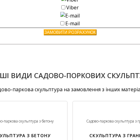
Viber
E-mail
ЗАМОВИТИ РОЗРАХУНОК
НШІ ВИДИ САДОВО-ПОРКОВИХ СКУЛЬПТ
дово-паркова скульптура на замовлення з інших матеріа
о-паркова скульптура з бетону
Садово-паркова скульптура з г
УЛЬПТУРА З БЕТОНУ
СКУЛЬПТУРА З ГРАН