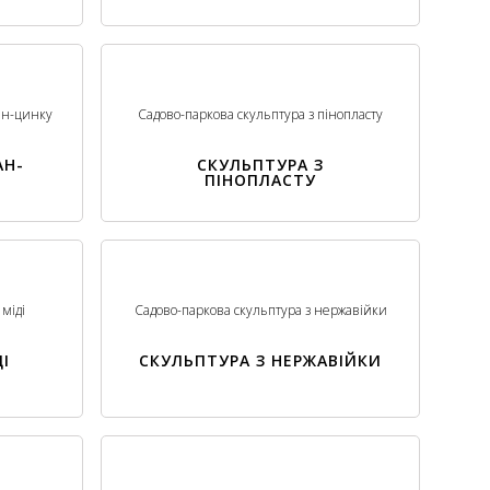
ан-цинку
Садово-паркова скульптура з пінопласту
АН-
СКУЛЬПТУРА З
ПІНОПЛАСТУ
міді
Садово-паркова скульптура з нержавійки
І
СКУЛЬПТУРА З НЕРЖАВІЙКИ