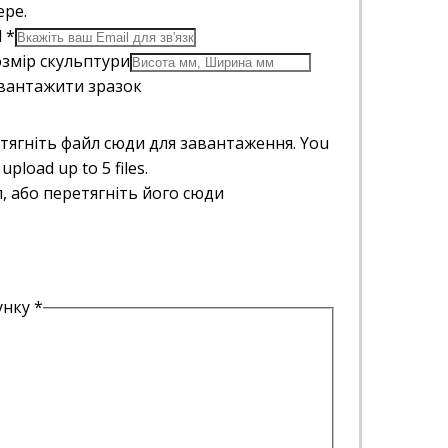
ере.
l
*
змір скульптури
вантажити зразок
тягніть файл сюди для завантаження.
You
 upload up to 5 files.
, або перетягніть його сюди
хунку
*