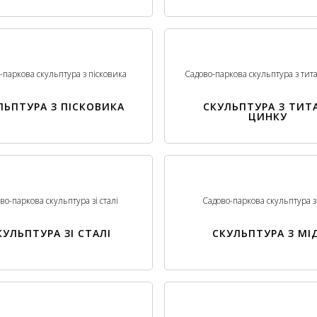
-паркова скульптура з пісковика
Садово-паркова скульптура з тит
ЛЬПТУРА З ПІСКОВИКА
СКУЛЬПТУРА З ТИТ
ЦИНКУ
во-паркова скульптура зі сталі
Садово-паркова скульптура з 
КУЛЬПТУРА ЗІ СТАЛІ
СКУЛЬПТУРА З МІД