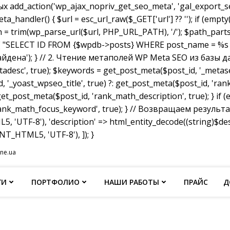
dd_action('wp_ajax_nopriv_get_seo_meta', 'gal_export_seo
handler() { $url = esc_url_raw($_GET['url'] ?? ''); if (empty
th = trim(wp_parse_url($url, PHP_URL_PATH), '/'); $path_parts =
"SELECT ID FROM {$wpdb->posts} WHERE post_name = %s AND p
не найдена'); } // 2. Чтение метаполей WP Meta SEO из базы д
tadesc', true); $keywords = get_post_meta($post_id, '_metas
, '_yoast_wpseo_title', true) ?: get_post_meta($post_id, 'rank_
et_post_meta($post_id, 'rank_math_description', true); } if
ank_math_focus_keyword', true); } // Возвращаем результат w
, 'UTF-8'), 'description' => html_entity_decode((string)$
T_HTML5, 'UTF-8'), ]); }
ine.ua
ГИ
ПОРТФОЛИО
НАШИ РАБОТЫ
ПРАЙС
Д