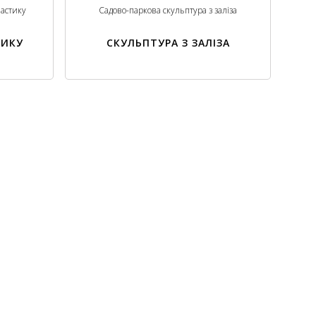
ластику
Садово-паркова скульптура з заліза
ТИКУ
СКУЛЬПТУРА З ЗАЛІЗА