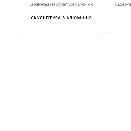
Садово-паркова скульптура з алюмінію
Садово-п
СКУЛЬПТУРА З АЛЮМІНІЮ