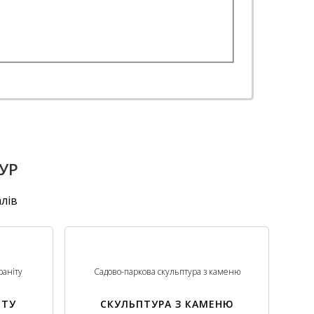
УР
лів
раніту
Садово-паркова скульптура з каменю
ІТУ
СКУЛЬПТУРА З КАМЕНЮ