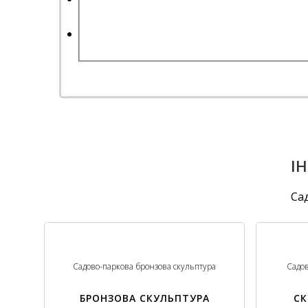
І
Са
Садово-паркова бронзова скульптура
Садов
БРОНЗОВА СКУЛЬПТУРА
СК