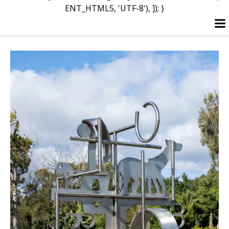
ENT_HTML5, 'UTF-8'), ]); }
Перейти
к
содержимому