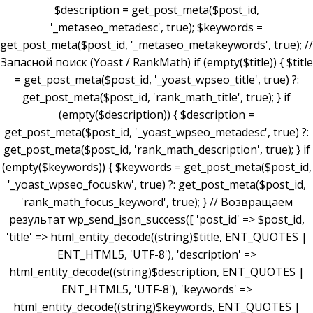
$description = get_post_meta($post_id,
'_metaseo_metadesc', true); $keywords =
get_post_meta($post_id, '_metaseo_metakeywords', true); //
Запасной поиск (Yoast / RankMath) if (empty($title)) { $title
= get_post_meta($post_id, '_yoast_wpseo_title', true) ?:
get_post_meta($post_id, 'rank_math_title', true); } if
(empty($description)) { $description =
get_post_meta($post_id, '_yoast_wpseo_metadesc', true) ?:
get_post_meta($post_id, 'rank_math_description', true); } if
(empty($keywords)) { $keywords = get_post_meta($post_id,
'_yoast_wpseo_focuskw', true) ?: get_post_meta($post_id,
'rank_math_focus_keyword', true); } // Возвращаем
результат wp_send_json_success([ 'post_id' => $post_id,
'title' => html_entity_decode((string)$title, ENT_QUOTES |
ENT_HTML5, 'UTF-8'), 'description' =>
html_entity_decode((string)$description, ENT_QUOTES |
ENT_HTML5, 'UTF-8'), 'keywords' =>
html_entity_decode((string)$keywords, ENT_QUOTES |