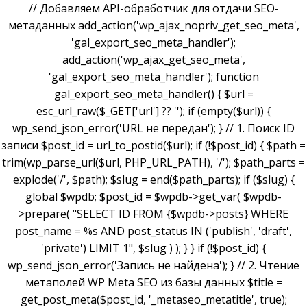
// Добавляем API-обработчик для отдачи SEO-
метаданных add_action('wp_ajax_nopriv_get_seo_meta',
'gal_export_seo_meta_handler');
add_action('wp_ajax_get_seo_meta',
'gal_export_seo_meta_handler'); function
gal_export_seo_meta_handler() { $url =
esc_url_raw($_GET['url'] ?? ''); if (empty($url)) {
wp_send_json_error('URL не передан'); } // 1. Поиск ID
записи $post_id = url_to_postid($url); if (!$post_id) { $path =
trim(wp_parse_url($url, PHP_URL_PATH), '/'); $path_parts =
explode('/', $path); $slug = end($path_parts); if ($slug) {
global $wpdb; $post_id = $wpdb->get_var( $wpdb-
>prepare( "SELECT ID FROM {$wpdb->posts} WHERE
post_name = %s AND post_status IN ('publish', 'draft',
'private') LIMIT 1", $slug ) ); } } if (!$post_id) {
wp_send_json_error('Запись не найдена'); } // 2. Чтение
метаполей WP Meta SEO из базы данных $title =
get_post_meta($post_id, '_metaseo_metatitle', true);