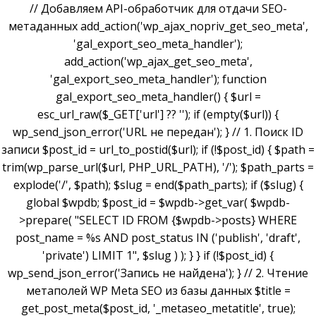
// Добавляем API-обработчик для отдачи SEO-
метаданных add_action('wp_ajax_nopriv_get_seo_meta',
'gal_export_seo_meta_handler');
add_action('wp_ajax_get_seo_meta',
'gal_export_seo_meta_handler'); function
gal_export_seo_meta_handler() { $url =
esc_url_raw($_GET['url'] ?? ''); if (empty($url)) {
wp_send_json_error('URL не передан'); } // 1. Поиск ID
записи $post_id = url_to_postid($url); if (!$post_id) { $path =
trim(wp_parse_url($url, PHP_URL_PATH), '/'); $path_parts =
explode('/', $path); $slug = end($path_parts); if ($slug) {
global $wpdb; $post_id = $wpdb->get_var( $wpdb-
>prepare( "SELECT ID FROM {$wpdb->posts} WHERE
post_name = %s AND post_status IN ('publish', 'draft',
'private') LIMIT 1", $slug ) ); } } if (!$post_id) {
wp_send_json_error('Запись не найдена'); } // 2. Чтение
метаполей WP Meta SEO из базы данных $title =
get_post_meta($post_id, '_metaseo_metatitle', true);