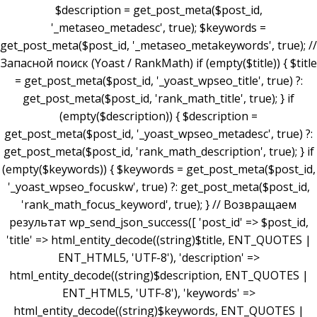
$description = get_post_meta($post_id,
'_metaseo_metadesc', true); $keywords =
get_post_meta($post_id, '_metaseo_metakeywords', true); //
Запасной поиск (Yoast / RankMath) if (empty($title)) { $title
= get_post_meta($post_id, '_yoast_wpseo_title', true) ?:
get_post_meta($post_id, 'rank_math_title', true); } if
(empty($description)) { $description =
get_post_meta($post_id, '_yoast_wpseo_metadesc', true) ?:
get_post_meta($post_id, 'rank_math_description', true); } if
(empty($keywords)) { $keywords = get_post_meta($post_id,
'_yoast_wpseo_focuskw', true) ?: get_post_meta($post_id,
'rank_math_focus_keyword', true); } // Возвращаем
результат wp_send_json_success([ 'post_id' => $post_id,
'title' => html_entity_decode((string)$title, ENT_QUOTES |
ENT_HTML5, 'UTF-8'), 'description' =>
html_entity_decode((string)$description, ENT_QUOTES |
ENT_HTML5, 'UTF-8'), 'keywords' =>
html_entity_decode((string)$keywords, ENT_QUOTES |