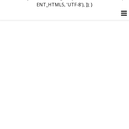
ENT_HTML5, 'UTF-8'), ]); }
Перейти
к
содержимому