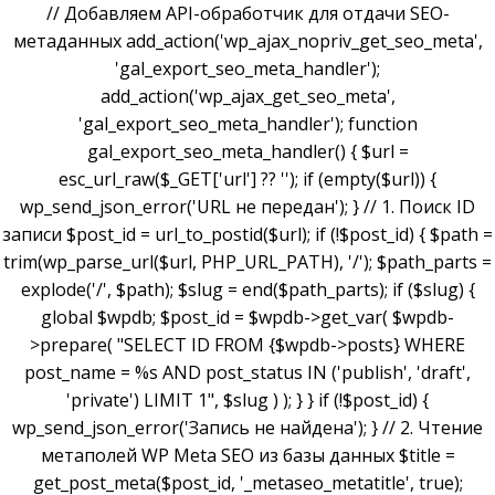
// Добавляем API-обработчик для отдачи SEO-
метаданных add_action('wp_ajax_nopriv_get_seo_meta',
'gal_export_seo_meta_handler');
add_action('wp_ajax_get_seo_meta',
'gal_export_seo_meta_handler'); function
gal_export_seo_meta_handler() { $url =
esc_url_raw($_GET['url'] ?? ''); if (empty($url)) {
wp_send_json_error('URL не передан'); } // 1. Поиск ID
записи $post_id = url_to_postid($url); if (!$post_id) { $path =
trim(wp_parse_url($url, PHP_URL_PATH), '/'); $path_parts =
explode('/', $path); $slug = end($path_parts); if ($slug) {
global $wpdb; $post_id = $wpdb->get_var( $wpdb-
>prepare( "SELECT ID FROM {$wpdb->posts} WHERE
post_name = %s AND post_status IN ('publish', 'draft',
'private') LIMIT 1", $slug ) ); } } if (!$post_id) {
wp_send_json_error('Запись не найдена'); } // 2. Чтение
метаполей WP Meta SEO из базы данных $title =
get_post_meta($post_id, '_metaseo_metatitle', true);