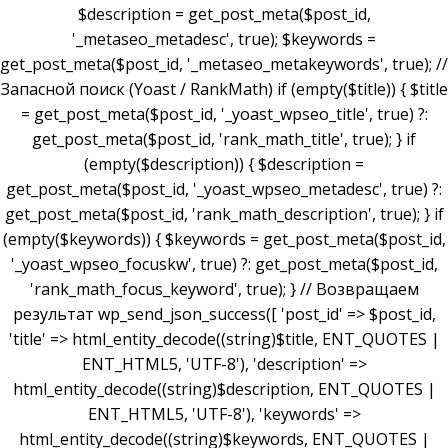
$description = get_post_meta($post_id,
'_metaseo_metadesc', true); $keywords =
get_post_meta($post_id, '_metaseo_metakeywords', true); //
Запасной поиск (Yoast / RankMath) if (empty($title)) { $title
= get_post_meta($post_id, '_yoast_wpseo_title', true) ?:
get_post_meta($post_id, 'rank_math_title', true); } if
(empty($description)) { $description =
get_post_meta($post_id, '_yoast_wpseo_metadesc', true) ?:
get_post_meta($post_id, 'rank_math_description', true); } if
(empty($keywords)) { $keywords = get_post_meta($post_id,
'_yoast_wpseo_focuskw', true) ?: get_post_meta($post_id,
'rank_math_focus_keyword', true); } // Возвращаем
результат wp_send_json_success([ 'post_id' => $post_id,
'title' => html_entity_decode((string)$title, ENT_QUOTES |
ENT_HTML5, 'UTF-8'), 'description' =>
html_entity_decode((string)$description, ENT_QUOTES |
ENT_HTML5, 'UTF-8'), 'keywords' =>
html_entity_decode((string)$keywords, ENT_QUOTES |