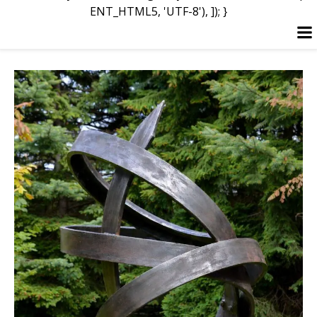
ENT_HTML5, 'UTF-8'), ]); }
Перейти
к
содержимому