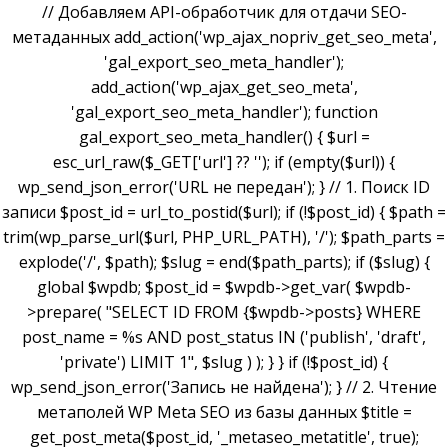
// Добавляем API-обработчик для отдачи SEO-
метаданных add_action('wp_ajax_nopriv_get_seo_meta',
'gal_export_seo_meta_handler');
add_action('wp_ajax_get_seo_meta',
'gal_export_seo_meta_handler'); function
gal_export_seo_meta_handler() { $url =
esc_url_raw($_GET['url'] ?? ''); if (empty($url)) {
wp_send_json_error('URL не передан'); } // 1. Поиск ID
записи $post_id = url_to_postid($url); if (!$post_id) { $path =
trim(wp_parse_url($url, PHP_URL_PATH), '/'); $path_parts =
explode('/', $path); $slug = end($path_parts); if ($slug) {
global $wpdb; $post_id = $wpdb->get_var( $wpdb-
>prepare( "SELECT ID FROM {$wpdb->posts} WHERE
post_name = %s AND post_status IN ('publish', 'draft',
'private') LIMIT 1", $slug ) ); } } if (!$post_id) {
wp_send_json_error('Запись не найдена'); } // 2. Чтение
метаполей WP Meta SEO из базы данных $title =
get_post_meta($post_id, '_metaseo_metatitle', true);