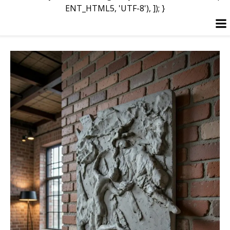
ENT_HTML5, 'UTF-8'), ]); }
Перейти
к
содержимому