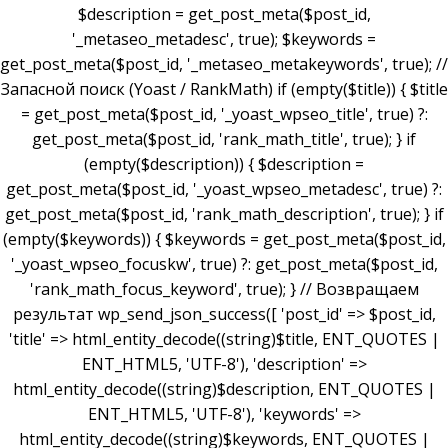
$description = get_post_meta($post_id,
'_metaseo_metadesc', true); $keywords =
get_post_meta($post_id, '_metaseo_metakeywords', true); //
Запасной поиск (Yoast / RankMath) if (empty($title)) { $title
= get_post_meta($post_id, '_yoast_wpseo_title', true) ?:
get_post_meta($post_id, 'rank_math_title', true); } if
(empty($description)) { $description =
get_post_meta($post_id, '_yoast_wpseo_metadesc', true) ?:
get_post_meta($post_id, 'rank_math_description', true); } if
(empty($keywords)) { $keywords = get_post_meta($post_id,
'_yoast_wpseo_focuskw', true) ?: get_post_meta($post_id,
'rank_math_focus_keyword', true); } // Возвращаем
результат wp_send_json_success([ 'post_id' => $post_id,
'title' => html_entity_decode((string)$title, ENT_QUOTES |
ENT_HTML5, 'UTF-8'), 'description' =>
html_entity_decode((string)$description, ENT_QUOTES |
ENT_HTML5, 'UTF-8'), 'keywords' =>
html_entity_decode((string)$keywords, ENT_QUOTES |