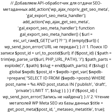
// Добавляем API-обработчик для отдачи SEO-
метаданных add_action('wp_ajax_nopriv_get_seo_meta',
'gal_export_seo_meta_handler');
add_action('wp_ajax_get_seo_meta',
'gal_export_seo_meta_handler'); function
gal_export_seo_meta_handler() { $url =
esc_url_raw($_GET['url'] ?? ''); if (empty($url)) {
wp_send_json_error('URL не передан'); } // 1. Поиск ID
записи $post_id = url_to_postid($url); if (!$post_id) { $path =
trim(wp_parse_url($url, PHP_URL_PATH), '/'); $path_parts =
explode('/', $path); $slug = end($path_parts); if ($slug) {
global $wpdb; $post_id = $wpdb->get_var( $wpdb-
>prepare( "SELECT ID FROM {$wpdb->posts} WHERE
post_name = %s AND post_status IN ('publish', 'draft',
'private') LIMIT 1", $slug ) ); } } if (!$post_id) {
wp_send_json_error('Запись не найдена'); } // 2. Чтение
метаполей WP Meta SEO из базы данных $title =
get_post_meta($post_id, '_metaseo_metatitle', true);