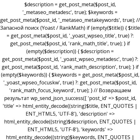
$description = get_post_meta($post_id,
'_metaseo_metadesc', true); $keywords =
get_post_meta($post_id, '_metaseo_metakeywords', true); //
Запасной поиск (Yoast / RankMath) if (empty($title)) { $title
= get_post_meta($post_id, '_yoast_wpseo_title', true) ?:
get_post_meta($post_id, 'rank_math_title', true); } if
(empty($description)) { $description =
get_post_meta($post_id, '_yoast_wpseo_metadesc', true) ?:
get_post_meta($post_id, 'rank_math_description', true); } if
(empty($keywords)) { $keywords = get_post_meta($post_id,
'_yoast_wpseo_focuskw', true) ?: get_post_meta($post_id,
'rank_math_focus_keyword', true); } // Возвращаем
результат wp_send_json_success([ 'post_id' => $post_id,
'title' => html_entity_decode((string)$title, ENT_QUOTES |
ENT_HTML5, 'UTF-8'), 'description' =>
html_entity_decode((string)$description, ENT_QUOTES |
ENT_HTML5, 'UTF-8'), 'keywords' =>
html_entity_decode((string)$keywords, ENT_QUOTES |