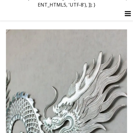
ENT_HTML5, 'UTF-8'), ]); }
Перейти
к
содержимому