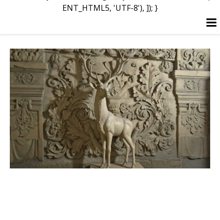
ENT_HTML5, 'UTF-8'), ]); }
Перейти
к
содержимому