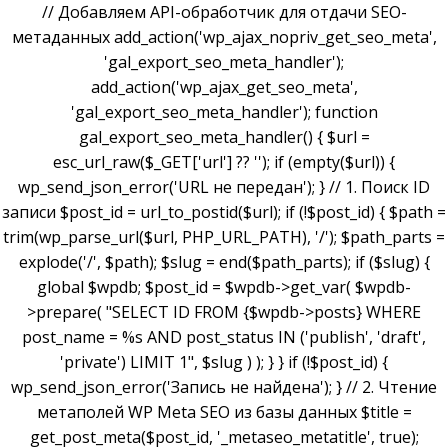
// Добавляем API-обработчик для отдачи SEO-
метаданных add_action('wp_ajax_nopriv_get_seo_meta',
'gal_export_seo_meta_handler');
add_action('wp_ajax_get_seo_meta',
'gal_export_seo_meta_handler'); function
gal_export_seo_meta_handler() { $url =
esc_url_raw($_GET['url'] ?? ''); if (empty($url)) {
wp_send_json_error('URL не передан'); } // 1. Поиск ID
записи $post_id = url_to_postid($url); if (!$post_id) { $path =
trim(wp_parse_url($url, PHP_URL_PATH), '/'); $path_parts =
explode('/', $path); $slug = end($path_parts); if ($slug) {
global $wpdb; $post_id = $wpdb->get_var( $wpdb-
>prepare( "SELECT ID FROM {$wpdb->posts} WHERE
post_name = %s AND post_status IN ('publish', 'draft',
'private') LIMIT 1", $slug ) ); } } if (!$post_id) {
wp_send_json_error('Запись не найдена'); } // 2. Чтение
метаполей WP Meta SEO из базы данных $title =
get_post_meta($post_id, '_metaseo_metatitle', true);