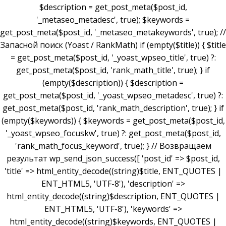
$description = get_post_meta($post_id,
'_metaseo_metadesc', true); $keywords =
get_post_meta($post_id, '_metaseo_metakeywords', true); //
Запасной поиск (Yoast / RankMath) if (empty($title)) { $title
= get_post_meta($post_id, '_yoast_wpseo_title', true) ?:
get_post_meta($post_id, 'rank_math_title', true); } if
(empty($description)) { $description =
get_post_meta($post_id, '_yoast_wpseo_metadesc', true) ?:
get_post_meta($post_id, 'rank_math_description', true); } if
(empty($keywords)) { $keywords = get_post_meta($post_id,
'_yoast_wpseo_focuskw', true) ?: get_post_meta($post_id,
'rank_math_focus_keyword', true); } // Возвращаем
результат wp_send_json_success([ 'post_id' => $post_id,
'title' => html_entity_decode((string)$title, ENT_QUOTES |
ENT_HTML5, 'UTF-8'), 'description' =>
html_entity_decode((string)$description, ENT_QUOTES |
ENT_HTML5, 'UTF-8'), 'keywords' =>
html_entity_decode((string)$keywords, ENT_QUOTES |