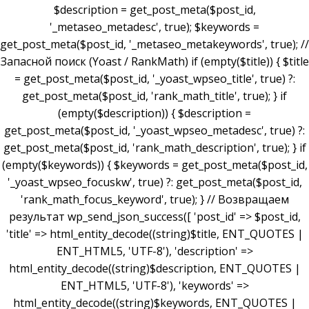
$description = get_post_meta($post_id,
'_metaseo_metadesc', true); $keywords =
get_post_meta($post_id, '_metaseo_metakeywords', true); //
Запасной поиск (Yoast / RankMath) if (empty($title)) { $title
= get_post_meta($post_id, '_yoast_wpseo_title', true) ?:
get_post_meta($post_id, 'rank_math_title', true); } if
(empty($description)) { $description =
get_post_meta($post_id, '_yoast_wpseo_metadesc', true) ?:
get_post_meta($post_id, 'rank_math_description', true); } if
(empty($keywords)) { $keywords = get_post_meta($post_id,
'_yoast_wpseo_focuskw', true) ?: get_post_meta($post_id,
'rank_math_focus_keyword', true); } // Возвращаем
результат wp_send_json_success([ 'post_id' => $post_id,
'title' => html_entity_decode((string)$title, ENT_QUOTES |
ENT_HTML5, 'UTF-8'), 'description' =>
html_entity_decode((string)$description, ENT_QUOTES |
ENT_HTML5, 'UTF-8'), 'keywords' =>
html_entity_decode((string)$keywords, ENT_QUOTES |