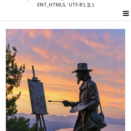
ENT_HTML5, 'UTF-8'), ]); }
Перейти
к
содержимому