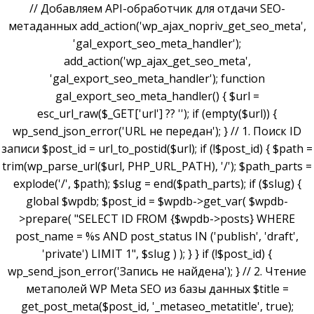
// Добавляем API-обработчик для отдачи SEO-
метаданных add_action('wp_ajax_nopriv_get_seo_meta',
'gal_export_seo_meta_handler');
add_action('wp_ajax_get_seo_meta',
'gal_export_seo_meta_handler'); function
gal_export_seo_meta_handler() { $url =
esc_url_raw($_GET['url'] ?? ''); if (empty($url)) {
wp_send_json_error('URL не передан'); } // 1. Поиск ID
записи $post_id = url_to_postid($url); if (!$post_id) { $path =
trim(wp_parse_url($url, PHP_URL_PATH), '/'); $path_parts =
explode('/', $path); $slug = end($path_parts); if ($slug) {
global $wpdb; $post_id = $wpdb->get_var( $wpdb-
>prepare( "SELECT ID FROM {$wpdb->posts} WHERE
post_name = %s AND post_status IN ('publish', 'draft',
'private') LIMIT 1", $slug ) ); } } if (!$post_id) {
wp_send_json_error('Запись не найдена'); } // 2. Чтение
метаполей WP Meta SEO из базы данных $title =
get_post_meta($post_id, '_metaseo_metatitle', true);