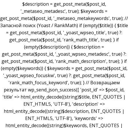
$description = get_post_meta($post_id,
'_metaseo_metadesc', true); $keywords =
get_post_meta($post_id, '_metaseo_metakeywords', true); //
Запасной поиск (Yoast / RankMath) if (empty($title)) { $title
= get_post_meta($post_id, '_yoast_wpseo_title', true) ?:
get_post_meta($post_id, 'rank_math_title', true); } if
(empty($description)) { $description =
get_post_meta($post_id, '_yoast_wpseo_metadesc', true) ?:
get_post_meta($post_id, 'rank_math_description', true); } if
(empty($keywords)) { $keywords = get_post_meta($post_id,
'_yoast_wpseo_focuskw', true) ?: get_post_meta($post_id,
'rank_math_focus_keyword', true); } // Возвращаем
результат wp_send_json_success([ 'post_id' => $post_id,
'title' => html_entity_decode((string)$title, ENT_QUOTES |
ENT_HTML5, 'UTF-8'), 'description' =>
html_entity_decode((string)$description, ENT_QUOTES |
ENT_HTML5, 'UTF-8'), 'keywords' =>
html_entity_decode((string)$keywords, ENT_QUOTES |