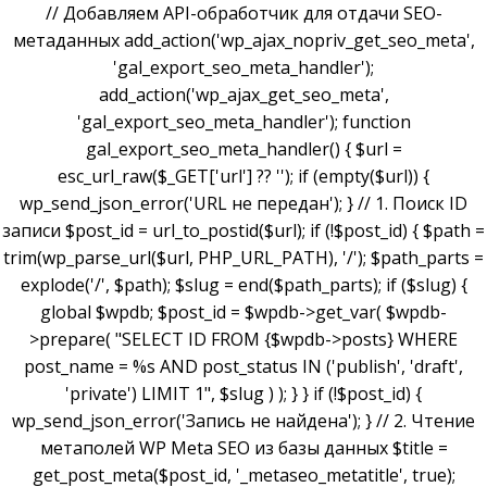
// Добавляем API-обработчик для отдачи SEO-
метаданных add_action('wp_ajax_nopriv_get_seo_meta',
'gal_export_seo_meta_handler');
add_action('wp_ajax_get_seo_meta',
'gal_export_seo_meta_handler'); function
gal_export_seo_meta_handler() { $url =
esc_url_raw($_GET['url'] ?? ''); if (empty($url)) {
wp_send_json_error('URL не передан'); } // 1. Поиск ID
записи $post_id = url_to_postid($url); if (!$post_id) { $path =
trim(wp_parse_url($url, PHP_URL_PATH), '/'); $path_parts =
explode('/', $path); $slug = end($path_parts); if ($slug) {
global $wpdb; $post_id = $wpdb->get_var( $wpdb-
>prepare( "SELECT ID FROM {$wpdb->posts} WHERE
post_name = %s AND post_status IN ('publish', 'draft',
'private') LIMIT 1", $slug ) ); } } if (!$post_id) {
wp_send_json_error('Запись не найдена'); } // 2. Чтение
метаполей WP Meta SEO из базы данных $title =
get_post_meta($post_id, '_metaseo_metatitle', true);