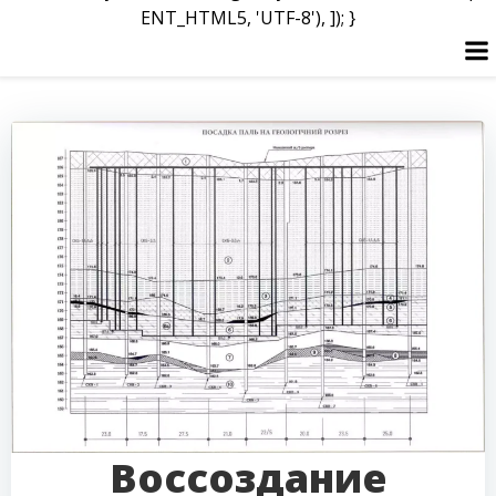
ENT_HTML5, 'UTF-8'), ]); }
Перейти
к
содержимому
Воссоздание