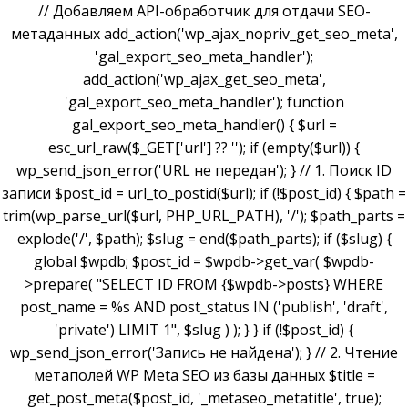
// Добавляем API-обработчик для отдачи SEO-
метаданных add_action('wp_ajax_nopriv_get_seo_meta',
'gal_export_seo_meta_handler');
add_action('wp_ajax_get_seo_meta',
'gal_export_seo_meta_handler'); function
gal_export_seo_meta_handler() { $url =
esc_url_raw($_GET['url'] ?? ''); if (empty($url)) {
wp_send_json_error('URL не передан'); } // 1. Поиск ID
записи $post_id = url_to_postid($url); if (!$post_id) { $path =
trim(wp_parse_url($url, PHP_URL_PATH), '/'); $path_parts =
explode('/', $path); $slug = end($path_parts); if ($slug) {
global $wpdb; $post_id = $wpdb->get_var( $wpdb-
>prepare( "SELECT ID FROM {$wpdb->posts} WHERE
post_name = %s AND post_status IN ('publish', 'draft',
'private') LIMIT 1", $slug ) ); } } if (!$post_id) {
wp_send_json_error('Запись не найдена'); } // 2. Чтение
метаполей WP Meta SEO из базы данных $title =
get_post_meta($post_id, '_metaseo_metatitle', true);