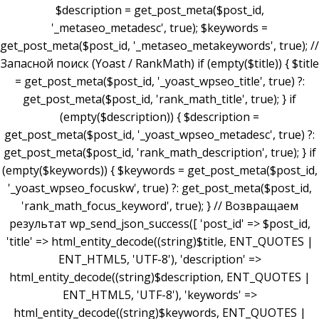
$description = get_post_meta($post_id,
'_metaseo_metadesc', true); $keywords =
get_post_meta($post_id, '_metaseo_metakeywords', true); //
Запасной поиск (Yoast / RankMath) if (empty($title)) { $title
= get_post_meta($post_id, '_yoast_wpseo_title', true) ?:
get_post_meta($post_id, 'rank_math_title', true); } if
(empty($description)) { $description =
get_post_meta($post_id, '_yoast_wpseo_metadesc', true) ?:
get_post_meta($post_id, 'rank_math_description', true); } if
(empty($keywords)) { $keywords = get_post_meta($post_id,
'_yoast_wpseo_focuskw', true) ?: get_post_meta($post_id,
'rank_math_focus_keyword', true); } // Возвращаем
результат wp_send_json_success([ 'post_id' => $post_id,
'title' => html_entity_decode((string)$title, ENT_QUOTES |
ENT_HTML5, 'UTF-8'), 'description' =>
html_entity_decode((string)$description, ENT_QUOTES |
ENT_HTML5, 'UTF-8'), 'keywords' =>
html_entity_decode((string)$keywords, ENT_QUOTES |