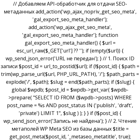
// Добавляем API-обработчик для отдачи SEO-
метаданных add_action('wp_ajax_nopriv_get_seo_meta',
'gal_export_seo_meta_handler');
add_action('wp_ajax_get_seo_meta',
'gal_export_seo_meta_handler'); function
gal_export_seo_meta_handler() { $url =
esc_url_raw($_GET['url'] ?? ''); if (empty($url)) {
wp_send_json_error('URL не передан'); } // 1. Поиск ID
записи $post_id = url_to_postid($url); if (!$post_id) { $path =
trim(wp_parse_url($url, PHP_URL_PATH), '/'); $path_parts =
explode('/', $path); $slug = end($path_parts); if ($slug) {
global $wpdb; $post_id = $wpdb->get_var( $wpdb-
>prepare( "SELECT ID FROM {$wpdb->posts} WHERE
post_name = %s AND post_status IN ('publish', 'draft',
'private') LIMIT 1", $slug ) ); } } if (!$post_id) {
wp_send_json_error('Запись не найдена'); } // 2. Чтение
метаполей WP Meta SEO из базы данных $title =
get_post_meta($post_id, '_metaseo_metatitle', true);