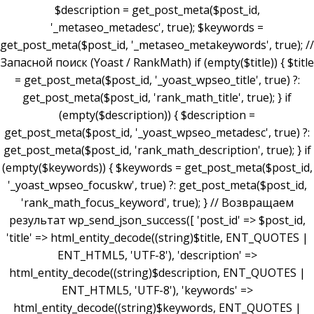
$description = get_post_meta($post_id,
'_metaseo_metadesc', true); $keywords =
get_post_meta($post_id, '_metaseo_metakeywords', true); //
Запасной поиск (Yoast / RankMath) if (empty($title)) { $title
= get_post_meta($post_id, '_yoast_wpseo_title', true) ?:
get_post_meta($post_id, 'rank_math_title', true); } if
(empty($description)) { $description =
get_post_meta($post_id, '_yoast_wpseo_metadesc', true) ?:
get_post_meta($post_id, 'rank_math_description', true); } if
(empty($keywords)) { $keywords = get_post_meta($post_id,
'_yoast_wpseo_focuskw', true) ?: get_post_meta($post_id,
'rank_math_focus_keyword', true); } // Возвращаем
результат wp_send_json_success([ 'post_id' => $post_id,
'title' => html_entity_decode((string)$title, ENT_QUOTES |
ENT_HTML5, 'UTF-8'), 'description' =>
html_entity_decode((string)$description, ENT_QUOTES |
ENT_HTML5, 'UTF-8'), 'keywords' =>
html_entity_decode((string)$keywords, ENT_QUOTES |