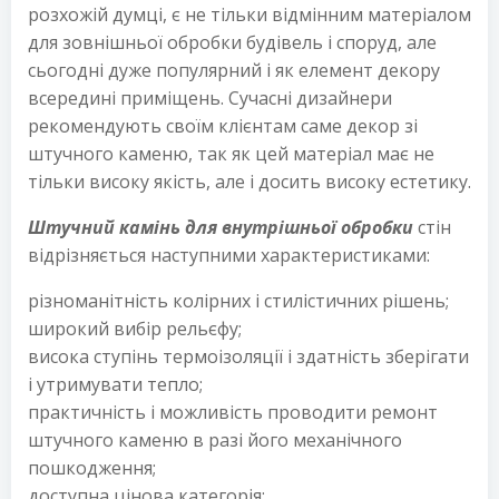
розхожій думці, є не тільки відмінним матеріалом
для зовнішньої обробки будівель і споруд, але
сьогодні дуже популярний і як елемент декору
всередині приміщень. Сучасні дизайнери
рекомендують своїм клієнтам саме декор зі
штучного каменю, так як цей матеріал має не
тільки високу якість, але і досить високу естетику.
Штучний камінь для внутрішньої обробки
стін
відрізняється наступними характеристиками:
різноманітність колірних і стилістичних рішень;
широкий вибір рельєфу;
висока ступінь термоізоляції і здатність зберігати
і утримувати тепло;
практичність і можливість проводити ремонт
штучного каменю в разі його механічного
пошкодження;
доступна цінова категорія;