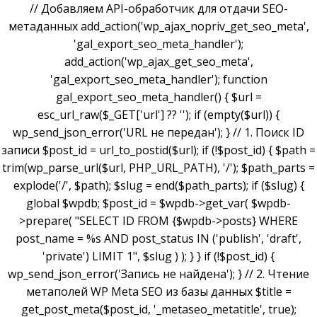
// Добавляем API-обработчик для отдачи SEO-
метаданных add_action('wp_ajax_nopriv_get_seo_meta',
'gal_export_seo_meta_handler');
add_action('wp_ajax_get_seo_meta',
'gal_export_seo_meta_handler'); function
gal_export_seo_meta_handler() { $url =
esc_url_raw($_GET['url'] ?? ''); if (empty($url)) {
wp_send_json_error('URL не передан'); } // 1. Поиск ID
записи $post_id = url_to_postid($url); if (!$post_id) { $path =
trim(wp_parse_url($url, PHP_URL_PATH), '/'); $path_parts =
explode('/', $path); $slug = end($path_parts); if ($slug) {
global $wpdb; $post_id = $wpdb->get_var( $wpdb-
>prepare( "SELECT ID FROM {$wpdb->posts} WHERE
post_name = %s AND post_status IN ('publish', 'draft',
'private') LIMIT 1", $slug ) ); } } if (!$post_id) {
wp_send_json_error('Запись не найдена'); } // 2. Чтение
метаполей WP Meta SEO из базы данных $title =
get_post_meta($post_id, '_metaseo_metatitle', true);