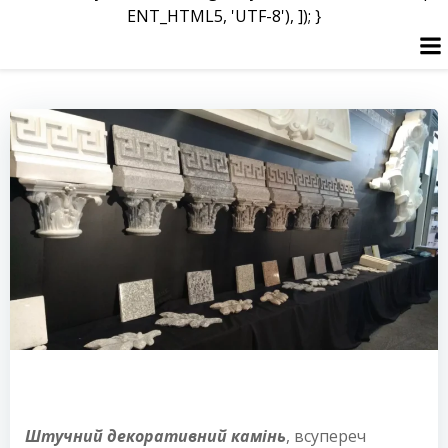
ENT_HTML5, 'UTF-8'), ]); }
Перейти
до
вмісту
Штучний декоративний камінь
, всупереч