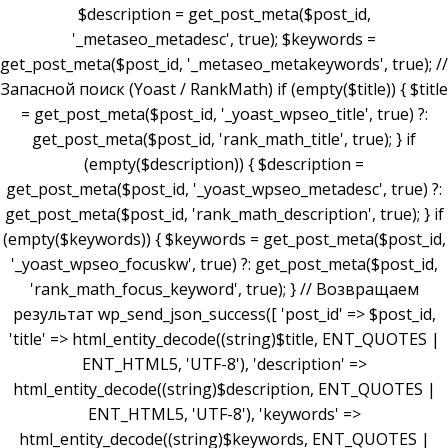
$description = get_post_meta($post_id,
'_metaseo_metadesc', true); $keywords =
get_post_meta($post_id, '_metaseo_metakeywords', true); //
Запасной поиск (Yoast / RankMath) if (empty($title)) { $title
= get_post_meta($post_id, '_yoast_wpseo_title', true) ?:
get_post_meta($post_id, 'rank_math_title', true); } if
(empty($description)) { $description =
get_post_meta($post_id, '_yoast_wpseo_metadesc', true) ?:
get_post_meta($post_id, 'rank_math_description', true); } if
(empty($keywords)) { $keywords = get_post_meta($post_id,
'_yoast_wpseo_focuskw', true) ?: get_post_meta($post_id,
'rank_math_focus_keyword', true); } // Возвращаем
результат wp_send_json_success([ 'post_id' => $post_id,
'title' => html_entity_decode((string)$title, ENT_QUOTES |
ENT_HTML5, 'UTF-8'), 'description' =>
html_entity_decode((string)$description, ENT_QUOTES |
ENT_HTML5, 'UTF-8'), 'keywords' =>
html_entity_decode((string)$keywords, ENT_QUOTES |